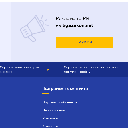
Реклама та PR
ligazakon.net
на
ТАРИФИ
Сервіси моніторингу та
Сервіси електронної звітності та
аналізу
документообігу
CONTR AGENT
Liga:REPORT
Підтримка та контакти
SMS-МАЯК
VERDICTUM
Підтримка абонентів
Напишіть нам
SEMANTRUM
Розсилки
SMS-МАЯК ІПОТЕКА
Контакти