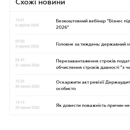
Схожі новини
10.01
Безкоштовний вебінар "Бізнес під
6 серпня 2026
2026"
09.00
Головне за тиждень: державний 
3 серпня 2026
09.47
Перезавантаження строків податк
31 липня 2026
обчислення строків давності "з ч
15.29
Оскаржити акт ревізії Держаудит
30 липня 2026
особисто
14.15
Як довести поважність причин н
29 липня 2026