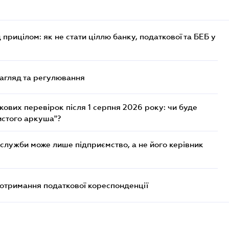
 прицілом: як не стати ціллю банку, податкової та БЕБ у
нагляд та регулювання
ових перевірок після 1 серпня 2026 року: чи буде
истого аркуша"?
служби може лише підприємство, а не його керівник
еотримання податкової кореспонденції