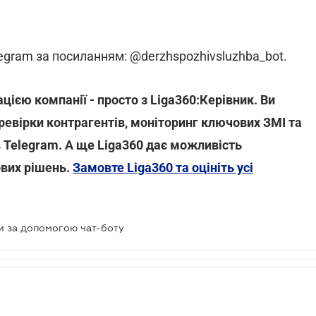
egram за посиланням: @derzhspozhivsluzhba_bot.
цією компанії - просто з Liga360:Керівник. Ви
ревірки контрагентів, моніторинг ключових ЗМІ та
 Telegram. А ще Liga360 дає можливість
ових рішень.
Замовте Liga360 та оцініть усі
и за допомогою чат-боту