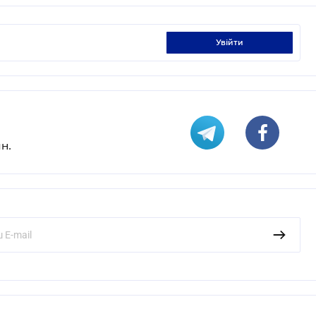
увійти
н.