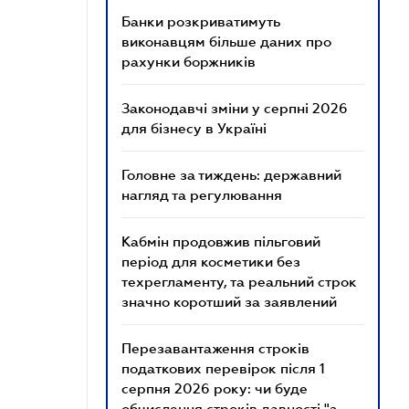
Банки розкриватимуть
виконавцям більше даних про
рахунки боржників
Законодавчі зміни у серпні 2026
для бізнесу в Україні
Головне за тиждень: державний
нагляд та регулювання
Кабмін продовжив пільговий
період для косметики без
техрегламенту, та реальний строк
значно коротший за заявлений
Перезавантаження строків
податкових перевірок після 1
серпня 2026 року: чи буде
обчислення строків давності "з