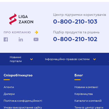
Центр підтримки користувачів
0-800-210-103
Підбір продуктів та рішень
ПРО КОМПАНІЮ
0-800-210-102
Новинні
Інформаційно-правові системи
портали
ЮРЛІГА
Право України
Співробітництво
Блог
БІЗНЕС
ГРАНД
БУХГАЛТЕР.ua
ПРАЙМ
Агенти
Новини компанії
Дилери
Керівництва
БУХГАЛТЕР ПРОФ
Політика конфіденційності
Каталоги компаній
ЮРИСТ ПРОФ
Умови використання сайту
Теми в центрі уваги