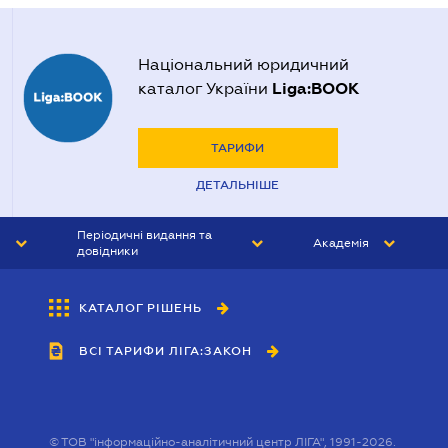
Національний юридичний
Liga:BOOK
каталог України
ТАРИФИ
ДЕТАЛЬНІШЕ
Періодичні видання та
Академія
довідники
ЮРИСТ&ЗАКОН
АКАДЕМІЯ ЛІГА:ЗАКОН
КАТАЛОГ РІШЕНЬ
БУХГАЛТЕР&ЗАКОН
ВСІ ТАРИФИ ЛІГА:ЗАКОН
ВІСНИК МСФЗ
ІНТЕРБУХ
ОСОБИСТИЙ ЕКСПЕРТ
©
ТОВ "інформаційно-аналітичний центр ЛІГА", 1991-2026.