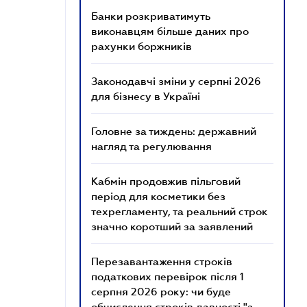
Банки розкриватимуть
виконавцям більше даних про
рахунки боржників
Законодавчі зміни у серпні 2026
для бізнесу в Україні
Головне за тиждень: державний
нагляд та регулювання
Кабмін продовжив пільговий
період для косметики без
техрегламенту, та реальний строк
значно коротший за заявлений
Перезавантаження строків
податкових перевірок після 1
серпня 2026 року: чи буде
обчислення строків давності "з