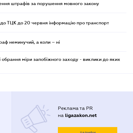
лення штрафів за порушення мовного закону
 до ТЦК до 20 червня інформацію про транспорт
раф неминучий, а коли – ні
і обрання міри запобіжного заходу - виклики до яких
Реклама та PR
ligazakon.net
на