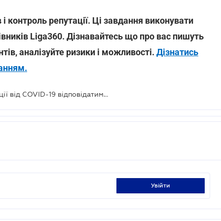
в і контроль репутації. Ці завдання виконувати
вників Liga360. Дізнавайтесь що про вас пишуть
нтів, аналізуйте ризики і можливості.
Дізнатись
анням.
За негативні наслідки від вакцинації від COVID-19 відповідатиме держава
увійти