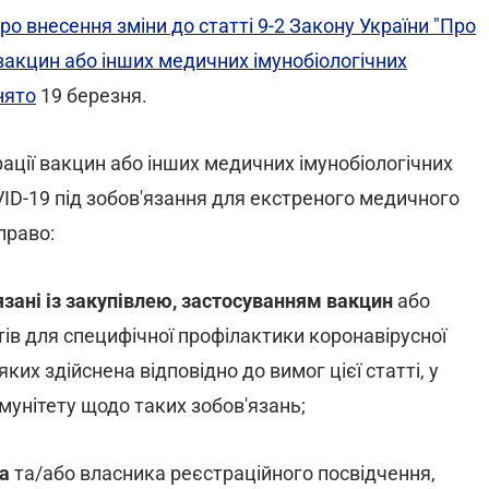
ро внесення зміни до статті 9-2 Закону України "Про
 вакцин або інших медичних імунобіологічних
нято
19 березня.
ації вакцин або інших медичних імунобіологічних
ID-19 під зобов'язання для екстреного медичного
право:
язані із закупівлею,
застосуванням вакцин
або
ів для специфічної профілактики коронавірусної
ких здійснена відповідно до вимог цієї статті, у
імунітету щодо таких зобов'язань;
ка
та/або власника реєстраційного посвідчення,