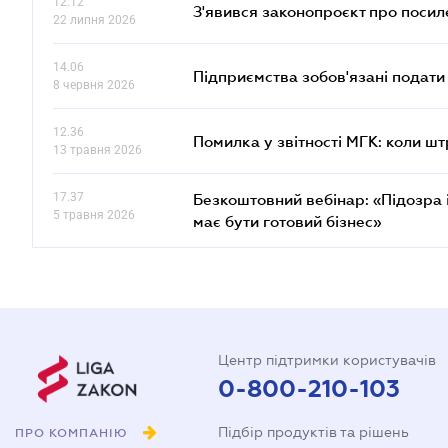
12.12
З'явився законопроєкт про поси
22 липня 2026
14.06
Підприємства зобов'язані подати
8 червня 2026
12.36
Помилка у звітності МГК: коли шт
13 травня 2026
17.37
Безкоштовний вебінар: «Підозра 
5 травня 2026
має бути готовий бізнес»
Центр підтримки користувачів
0-800-210-103
Підбір продуктів та рішень
ПРО КОМПАНІЮ