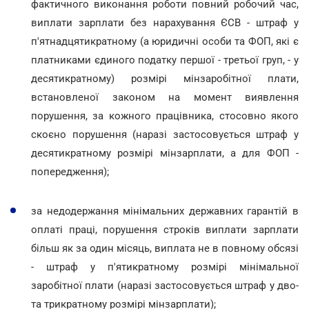
фактичного виконання роботи повний робочий час,
виплати зарплати без нарахування ЄСВ - штраф у
п'ятнадцятикратному (а юридичні особи та ФОП, які є
платниками єдиного податку першої - третьої груп, - у
десятикратному) розмірі мінзаробітної плати,
встановленої законом на момент виявлення
порушення, за кожного працівника, стосовно якого
скоєно порушення (наразі застосовується штраф у
десятикратному розмірі мінзарплати, а для ФОП -
попередження);
за недодержання мінімальних державних гарантій в
оплаті праці, порушення строків виплати зарплати
більш як за один місяць, виплата не в повному обсязі
- штраф у п'ятикратному розмірі мінімальної
заробітної плати (наразі застосовується штраф у дво-
та трикратному розмірі мінзарплати);