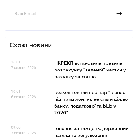
Схожі новини
16.01
НКРЕКП встановила правила
7 серпня 2026
розрахунку "зеленої" частки у
рахунку за світло
10.01
Безкоштовний вебінар "Бізнес
6 серпня 2026
під прицілом: як не стати ціллю
банку, податкової та БЕБ у
2026"
09.00
Головне за тиждень: державний
3 серпня 2026
нагляд та регулювання