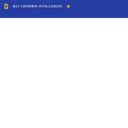
ВСІ ТАРИФИ ЛІГА:ЗАКОН
Співробітництво
Агенти
Дилери
Політика конфіденційності
Умови використання сайту
Реклама
Блог
Новини компанії
Керівництва
Каталоги компаній
Теми в центрі уваги
Підтримка та контакти