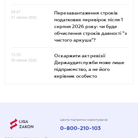
09.47
Перезавантаження строків
31 липня 2026
податкових перевірок після 1
серпня 2026 року: чи буде
обчислення строків давності "з
чистого аркуша"?
15.29
Оскаржити акт ревізії
30 липня 2026
Держаудитслужби може лише
підприємство, а не його
керівник особисто
Центр підтримки користувачів
0-800-210-103