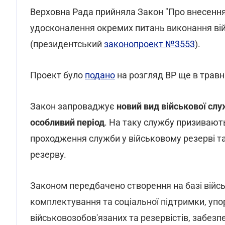
Верховна Рада прийняла Закон "Про внесення
удосконалення окремих питань виконання війс
(президентський
законопроект №3553
).
Проект було
подано
на розгляд ВР ще в травні
Закон запроваджує
новий вид військової сл
особливий період
. На таку службу призивают
проходження служби у військовому резерві та
резерву.
Законом передбачено створення на базі війсь
комплектування та соціальної підтримки, упо
військовозобов'язаних та резервістів, забе