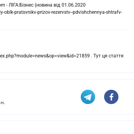
om - ЛІГА:Бізнес (новина від 01.06.2020
-oblk-pratsvnikv-prizov-rezervstv--pdvishchennya-shtrafv-
index.php?module=news&op=view&id=21859 . Тут ця стаття
н.