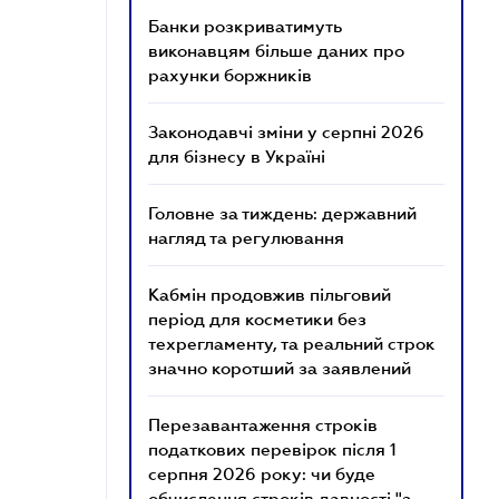
Банки розкриватимуть
виконавцям більше даних про
рахунки боржників
Законодавчі зміни у серпні 2026
для бізнесу в Україні
Головне за тиждень: державний
нагляд та регулювання
Кабмін продовжив пільговий
період для косметики без
техрегламенту, та реальний строк
значно коротший за заявлений
Перезавантаження строків
податкових перевірок після 1
серпня 2026 року: чи буде
обчислення строків давності "з