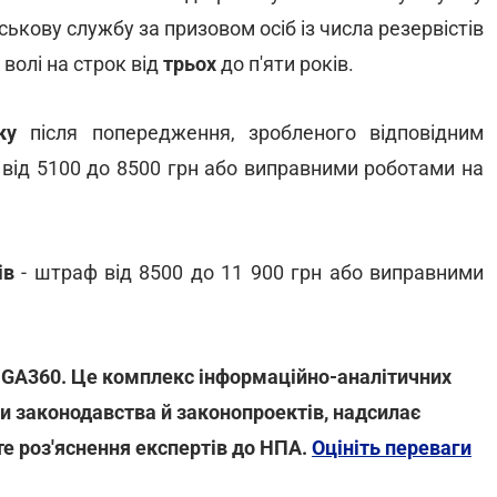
ійськову службу за призовом осіб із числа резервістів
волі на строк від
трьох
до п'яти років.
ку
після попередження, зробленого відповідним
 від 5100 до 8500 грн або виправними роботами на
ів
- штраф від 8500 до 11 900 грн або виправними
LIGA360. Це комплекс інформаційно-аналітичних
зи законодавства й законопроектів, надсилає
те роз'яснення експертів до НПА.
Оцініть переваги