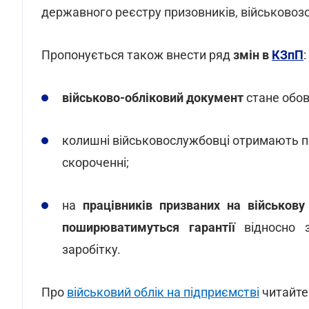
державного реєстру призовників, військовозо
Пропонується також внести ряд
змін в
КЗпП
:
військово-обліковий документ
стане обов
колишні військовослужбовці отримають
п
скороченні;
на
працівників призваних на військову
поширюватимуться гарантії
відносно
заробітку.
Про
військовий облік на підприємстві
читайте