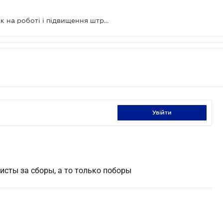
Новий вид військової служби, облік на роботі і підвищення штрафів за ухилення: Закон прийнято
увійти
исты за сборы, а то только поборы