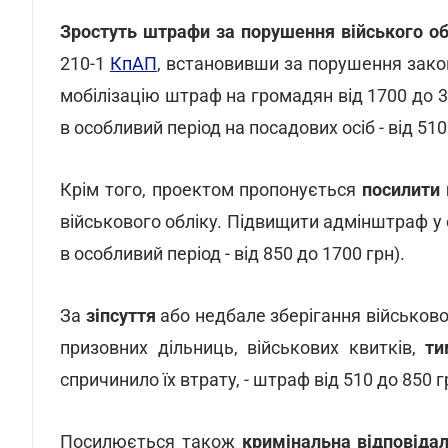
Зростуть штрафи за порушення війського об
210-1
КпАП
, встановивши за порушення закон
мобілізацію штраф на громадян від 1700 до 340
в особливий період на посадових осіб - від 5
Крім того, проектом пропонується
посилити 
військового обліку. Підвищити адмінштраф у с
в особливий період - від 850 до 1700 грн).
За
зіпсуття
або недбале зберігання військово
призовних дільниць, військових квитків,
ти
спричинило їх втрату, - штраф від 510 до 850 гр
Посилюється також
кримінальна відповідал