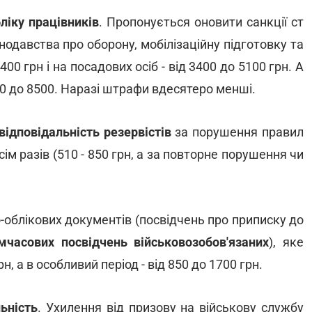
ліку працівників
. Пропонується оновити санкції ст
одавства про оборону, мобілізаційну підготовку та
0 грн і на посадових осіб - від 3400 до 5100 грн. А
100 до 8500. Наразі штрафи вдесятеро менші.
відповідальність
резервістів
за порушення правил
ім разів (510 - 850 грн, а за повторне порушення чи
-облікових документів (посвідчень про приписку до
мчасових посвідчень військовозобов'язаних
), яке
н, а в особливий період - від 850 до 1700 грн.
ьність
. Ухилення від призову на військову службу