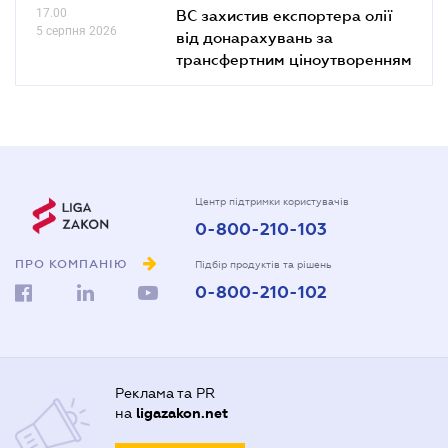
17.00
ВС захистив експортера олії
5 серпня 2026
від донарахувань за
трансфертним ціноутворенням
Центр підтримки користувачів
0-800-210-103
ПРО КОМПАНІЮ
Підбір продуктів та рішень
0-800-210-102
Реклама та PR
на
ligazakon.net