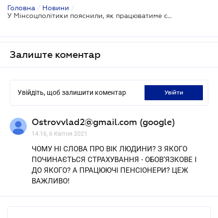
Головна
/
Новини
/
У Мінсоцполітики пояснили, як працюватиме система обов’язкового пенсійного накопичення
Залиште коментар
Увійдіть, щоб залишити коментар
увійти
Ostrovvlad2@gmail.com (google)
14.16, 6 Квітня 2021
ЧОМУ НІ СЛОВА ПРО ВІК ЛЮДИНИ? З ЯКОГО
ПОЧИНАЄТЬСЯ СТРАХУВАННЯ - ОБОВ‘ЯЗКОВЕ І
ДО ЯКОГО? А ПРАЦЮЮЧІ ПЕНСІОНЕРИ? ЦЕЖ
ВАЖЛИВО!