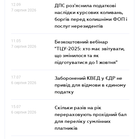
12.09
ДПС роз'яснила податкові
7 серпня 2026
наслідки курсових коливань,
боргів перед колишніми ФОП і
послуг нерезидентів
11.05
Безкоштовний вебінар
7 серпня 2026
"ТЦУ-2025: хто має звітувати,
що змінилося та як
підготуватися до 1 жовтня"
17.07
Заборонений КВЕД у ЄДР не
6 серпня 2026
привід для відмови в єдиному
податку
15.07
Скільки разів на рік
6 серпня 2026
перераховують прохідний бал
для переліку сумлінних
платників