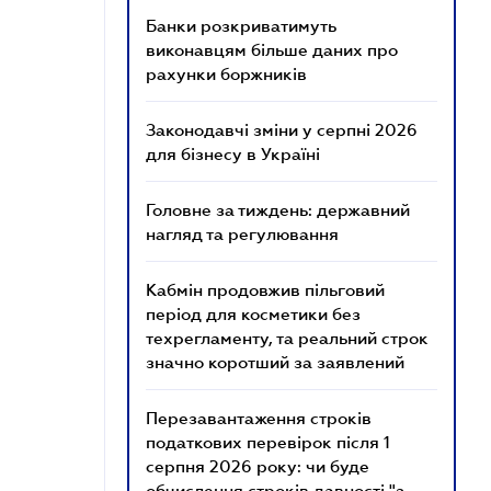
Банки розкриватимуть
виконавцям більше даних про
рахунки боржників
Законодавчі зміни у серпні 2026
для бізнесу в Україні
Головне за тиждень: державний
нагляд та регулювання
Кабмін продовжив пільговий
період для косметики без
техрегламенту, та реальний строк
значно коротший за заявлений
Перезавантаження строків
податкових перевірок після 1
серпня 2026 року: чи буде
обчислення строків давності "з