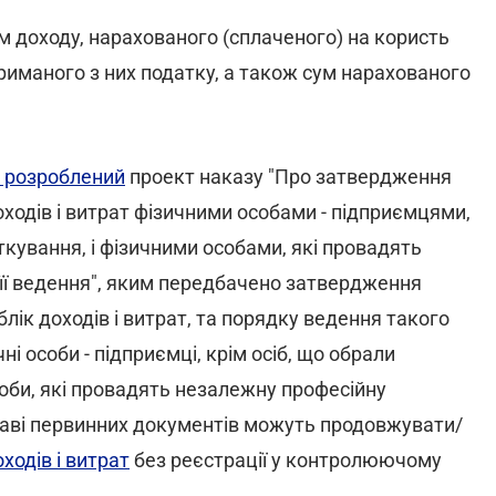
м доходу, нарахованого (сплаченого) на користь
утриманого з них податку, а також сум нарахованого
розроблений
проект наказу "Про затвердження
оходів і витрат фізичними особами - підприємцями,
ткування, і фізичними особами, які провадять
 її ведення", яким передбачено затвердження
лік доходів і витрат, та порядку ведення такого
ні особи - підприємці, крім осіб, що обрали
соби, які провадять незалежну професійну
дставі первинних документів можуть продовжувати/
ходів і витрат
без реєстрації у контролюючому