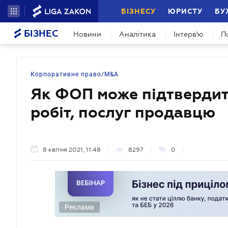
БІЗНЕСУ
ЮРИСТУ
БУ
БІЗНЕС
Новини
Аналітика
Інтерв'ю
П
Корпоративне право/M&A
Як ФОП може підтвердити
робіт, послуг продавцю
8 квітня 2021, 11:48
8297
0
Реклама