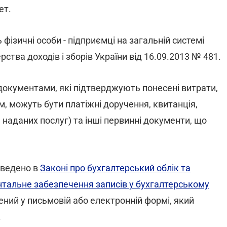
ет.
ь фізичні особи - підприємці на загальній системі
тва доходів і зборів України від 16.09.2013 № 481.
 документами, які підтверджують понесені витрати,
, можуть бути платіжні доручення, квитанція,
, наданих послуг) та інші первинні документи, що
.
аведено в
Законі про бухгалтерський облік та
тальне забезпечення записів у бухгалтерському
рений у письмовій або електронній формі, який
.