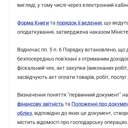
вигляді, у тому числі через електронний кабін
Форма Книги
та
порядок її ведення
, що ведут
оподаткування, затверджена наказом Міністерс
Водночас пп. 5 п. 6 Порядку встановлено, що
безпосередньо пов'язані з отриманим доходом
фіскальний чек, акт закупки (виконаних робіт
засвідчують акт оплати товарів, робіт, послуг
Визначення поняття "первинний документ" н
фінансову звітність
та
Положенні про докумен
обліку
, відповідно до яких це документ, ство
містить відомості про господарську операцію