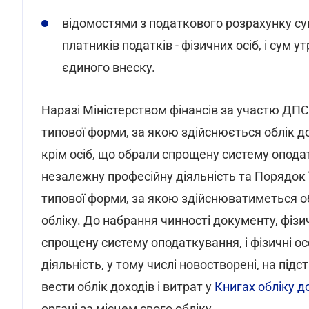
відомостями з податкового розрахунку су
платників податків - фізичних осіб, і сум 
єдиного внеску.
Наразі Міністерством фінансів за участю ДПС
типової форми, за якою здійснюється облік д
крім осіб, що обрали спрощену систему опода
незалежну професійну діяльність та Порядок
типової форми, за якою здійснюватиметься об
обліку. До набрання чинності документу, фізич
спрощену систему оподаткування, і фізичні о
діяльність, у тому числі новостворені, на пі
вести облік доходів і витрат у
Книгах обліку до
органі за місцем свого обліку.