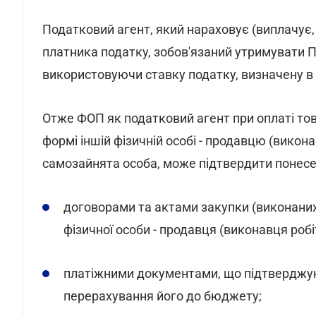
Податковий агент, який нараховує (виплачує,
платника податку, зобов'язаний утримувати П
використовуючи ставку податку, визначену в 
Отже ФОП як податковий агент при оплаті товар
формі іншій фізичній особі - продавцю (викон
самозайнята особа, може підтвердити понесе
договорами та актами закупки (виконаних 
фізичної особи - продавця (виконавця робіт
платіжними документами, що підтверджую
перерахування його до бюджету;