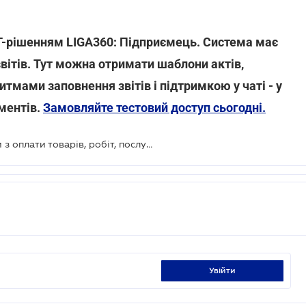
 IT-рішенням LIGA360: Підприємець. Система має
звітів. Тут можна отримати шаблони актів,
итмами заповнення звітів і підтримкою у чаті - у
ментів.
Замовляйте тестовий доступ сьогодні.
Як ФОП може підтвердити витрати з оплати товарів, робіт, послуг продавцю
увійти