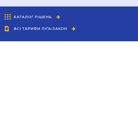
КАТАЛОГ РІШЕНЬ
ВСІ ТАРИФИ ЛІГА:ЗАКОН
Співробітництво
Агенти
Дилери
Політика конфіденційності
Умови використання сайту
Реклама
Блог
Новини компанії
Керівництва
Каталоги компаній