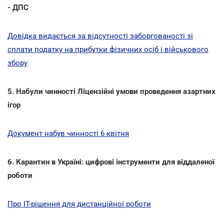
- ДПС
Довідка видається за відсутності заборгованості зі
сплати податку на прибутки фізичних осіб і військового
збору
5. Набули чинності Ліцензійні умови проведення азартних
ігор
Документ набув чинності 6 квітня
6. Карантин в Україні: цифрові інструменти для віддаленої
роботи
Про IT-рішення для дистанційної роботи