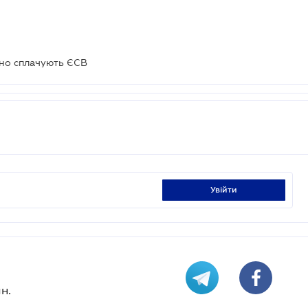
но сплачують ЄСВ
увійти
н.