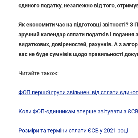
єдиного податку, незалежно від того, отримув
Як економити час на підготовці звітності? З
зручний календар сплати податків і подання 
видаткових, довіреностей, рахунків. А з алгор
вас не буде сумнівів щодо правильності доку
Читайте також:
ФОП першої групи звільнені від сплати єдиног
Коли ФОП-єдинникам вперше звітувати з ЄСВ у
Розміри та терміни сплати ЄСВ у 2021 році