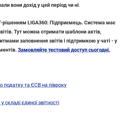
али вони дохід у цей період чи ні
.
 IT-рішенням LIGA360: Підприємець. Система має
звітів. Тут можна отримати шаблони актів,
итмами заповнення звітів і підтримкою у чаті - у
ментів.
Замовляйте тестовий доступ сьогодні.
о податку та ЄСВ на півроку
 складі єдиної звітності