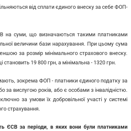
вільняються від сплати єдиного внеску за себе ФОП-
В на суми, що визначаються такими платниками
альної величини бази нарахування. При цьому сума
еншою за розмір мінімального страхового внеску.
становить 19 800 грн, а мінімальна - 1320 грн.
 мають, зокрема ФОП - платники єдиного податку за
о за вислугою років, або є особами з інвалідністю.
лючно за умови їх добровільної участі у системі
го страхування.
ь ЄСВ за періоди, в яких вони були платниками