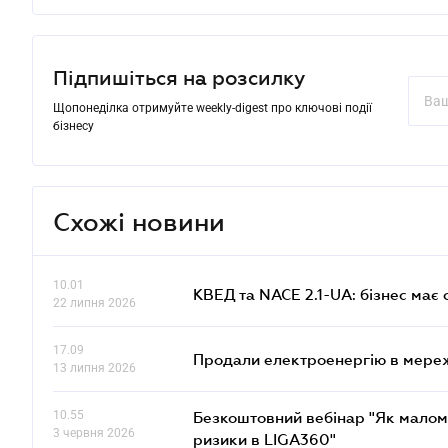
Підпишіться на розсилку
Щопонеділка отримуйте weekly-digest про ключові події
бізнесу
Схожі новини
10.01
КВЕД та NACE 2.1-UA: бізнес має 
22 липня 2026
17.09
Продали електроенергію в мере
13 липня 2026
10.55
Безкоштовний вебінар "Як малом
3 червня 2026
ризики в LIGA360"