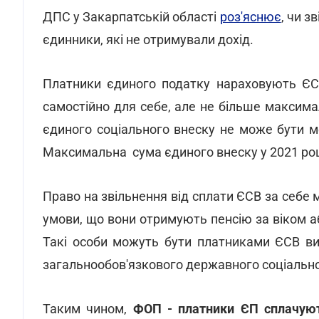
ДПС у Закарпатській області
роз'яснює
, чи з
єдинники, які не отримували дохід.
Платники єдиного податку нараховують ЄС
самостійно для себе, але не більше максим
єдиного соціального внеску не може бути м
Максимальна сума єдиного внеску у 2021 році 
Право на звільнення від сплати ЄСВ за себе
умови, що вони отримують пенсію за віком аб
Такі особи можуть бути платниками ЄСВ вик
загальнообов'язкового державного соціально
Таким чином,
ФОП - платники ЄП сплачуют