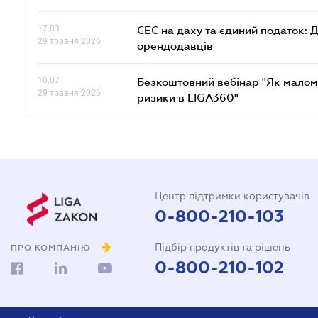
17.03
СЕС на даху та єдиний податок: 
29 травня 2026
орендодавців
10.07
Безкоштовний вебінар "Як малом
29 травня 2026
ризики в LIGA360"
Центр підтримки користувачів
0-800-210-103
Підбір продуктів та рішень
ПРО КОМПАНІЮ
0-800-210-102