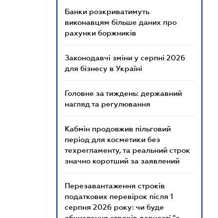
Банки розкриватимуть
виконавцям більше даних про
рахунки боржників
Законодавчі зміни у серпні 2026
для бізнесу в Україні
Головне за тиждень: державний
нагляд та регулювання
Кабмін продовжив пільговий
період для косметики без
техрегламенту, та реальний строк
значно коротший за заявлений
Перезавантаження строків
податкових перевірок після 1
серпня 2026 року: чи буде
обчислення строків давності "з