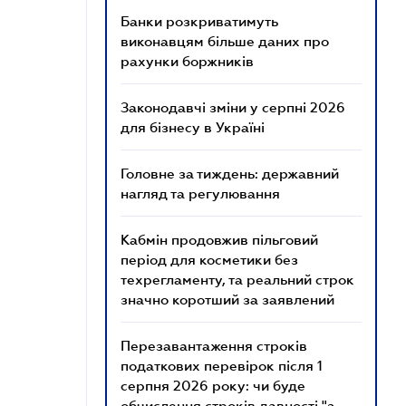
Банки розкриватимуть
виконавцям більше даних про
рахунки боржників
Законодавчі зміни у серпні 2026
для бізнесу в Україні
Головне за тиждень: державний
нагляд та регулювання
Кабмін продовжив пільговий
період для косметики без
техрегламенту, та реальний строк
значно коротший за заявлений
Перезавантаження строків
податкових перевірок після 1
серпня 2026 року: чи буде
обчислення строків давності "з