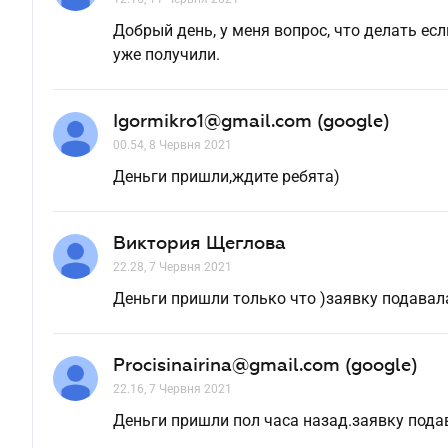
Добрый день, у меня вопрос, что делать е
уже получили.
Igormikro1@gmail.com (google)
00.54, 8 Червня 2021
Деньги пришли,ждите ребята)
Виктория Щеглова
22.28, 7 Червня 2021
Деньги пришли только что )заявку подавала
Procisinairina@gmail.com (google)
22.16, 7 Червня 2021
Деньги пришли пол часа назад.заявку пода