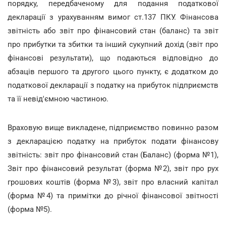
порядку, передбаченому для подання податкової
декларації з урахуванням вимог ст.137 ПКУ. Фінансова
звітність або звіт про фінансовий стан (баланс) та звіт
про прибутки та збитки та інший сукупний дохід (звіт про
фінансові результати), що подаються відповідно до
абзаців першого та другого цього пункту, є додатком до
податкової декларації з податку на прибуток підприємств
та її невід'ємною частиною.
Враховую вище викладене, підприємство повинно разом
з декларацією податку на прибуток подати фінансову
звітність: звіт про фінансовий стан (Баланс) (форма №1),
Звіт про фінансовий результат (форма №2), звіт про рух
грошових коштів (форма №3), звіт про власний капітал
(форма №4) та примітки до річної фінансової звітності
(форма №5).