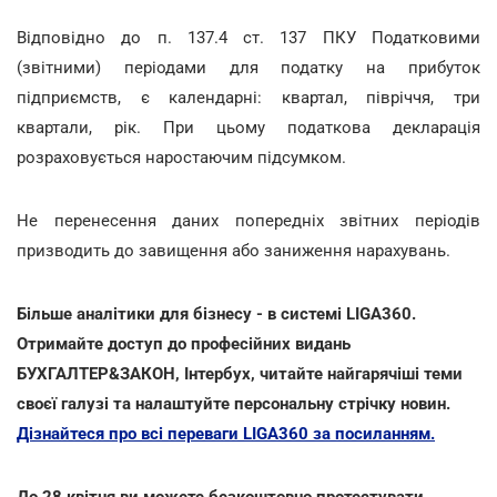
Відповідно до п. 137.4 ст. 137 ПКУ Податковими
(звітними) періодами для податку на прибуток
підприємств, є календарні: квартал, півріччя, три
квартали, рік. При цьому податкова декларація
розраховується наростаючим підсумком.
Не перенесення даних попередніх звітних періодів
призводить до завищення або заниження нарахувань.
Більше аналітики для бізнесу - в системі LIGA360.
Отримайте доступ до професійних видань
БУХГАЛТЕР&ЗАКОН, Інтербух, читайте найгарячіші теми
своєї галузі та налаштуйте персональну стрічку новин.
Дізнайтеся про всі переваги LIGA360 за посиланням.
До 28 квітня ви можете безкоштовно протестувати