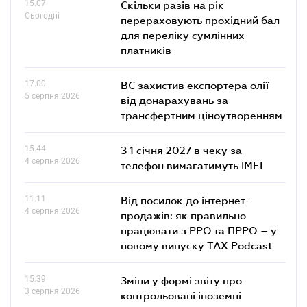
15.07
Скільки разів на рік
Сьогодні
перераховують прохідний бал
для переліку сумлінних
платників
17.00
ВС захистив експортера олії
5 серпня 2026
від донарахувань за
трансфертним ціноутворенням
15.44
З 1 січня 2027 в чеку за
4 серпня 2026
телефон вимагатимуть IMEI
11.11
Від посилок до інтернет-
4 серпня 2026
продажів: як правильно
працювати з РРО та ПРРО – у
новому випуску TAX Podcast
15.39
Зміни у формі звіту про
3 серпня 2026
контрольовані іноземні