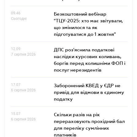
09.46
Безкоштовний вебінар
Сьогодні
"ТЦУ-2025: хто має звітувати,
що змінилося та як
підготуватися до 1 жовтня"
12.09
ДПС роз'яснила податкові
7 серпня 2026
наслідки курсових коливань,
боргів перед колишніми ФОП і
послуг нерезидентів
17.07
Заборонений КВЕД у ЄДР не
6 серпня 2026
привід для відмови в єдиному
податку
15.07
Скільки разів на рік
6 серпня 2026
перераховують прохідний бал
для переліку сумлінних
платників