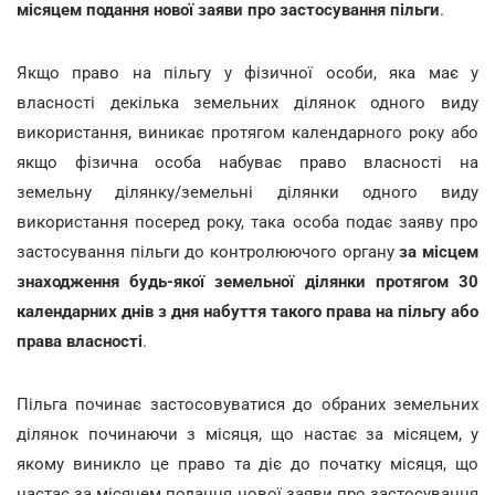
місяцем подання нової заяви про застосування пільги
.
Якщо право на пільгу у фізичної особи, яка має у
власності декілька земельних ділянок одного виду
використання, виникає протягом календарного року або
якщо фізична особа набуває право власності на
земельну ділянку/земельні ділянки одного виду
використання посеред року, така особа подає заяву про
застосування пільги до контролюючого органу
за місцем
знаходження будь-якої земельної ділянки протягом 30
календарних днів з дня набуття такого права на пільгу або
права власності
.
Пільга починає застосовуватися до обраних земельних
ділянок починаючи з місяця, що настає за місяцем, у
якому виникло це право та діє до початку місяця, що
настає за місяцем подання нової заяви про застосування