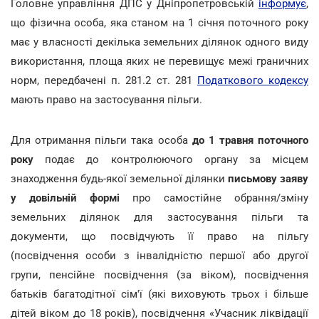
Головне управління ДПС у Дніпропетровській
інформує
,
що фізична особа, яка станом на 1 січня поточного року
має у власності декілька земельних ділянок одного виду
використання, площа яких не перевищує межі граничних
норм, передбачені п. 281.2 ст. 281
Податкового кодексу
мають право на застосування пільги.
Для отримання пільги така особа
до 1 травня поточного
року
подає до контролюючого органу за місцем
знаходження будь-якої земельної ділянки
письмову заяву
у довільній формі
про самостійне обрання/зміну
земельних ділянок для застосування пільги та
документи, що посвідчують її право на пільгу
(посвідчення особи з інвалідністю першої або другої
групи, пенсійне посвідчення (за віком), посвідчення
батьків багатодітної сім'ї (які виховують трьох і більше
дітей віком до 18 років), посвідчення «Учасник ліквідації