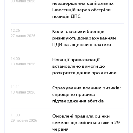
30 липня 2026
незавершених капітальних
інвестицій через обстріли:
позиція ДПС
12.26
Коли власники брендів
27 липня 2026
ризикують донарахуванням
ПДВ на ліцензійні платежі
14.00
Новації приватизації:
13 липня 2026
встановлено вимоги до
розкриття даних про активи
11.11
Страхування воєнних ризиків:
13 липня 2026
спрощено правила
підтвердження збитків
11.33
Оновлені правила оцінки
29 червня 2026
земель: що зміниться вже з 29
червня