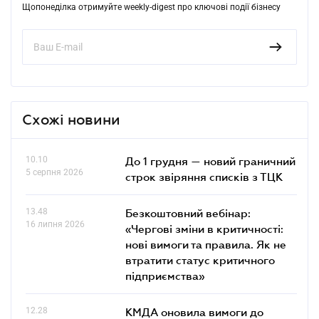
Щопонеділка отримуйте weekly-digest про ключові події бізнесу
Схожі новини
10.10
До 1 грудня — новий граничний
5 серпня 2026
строк звіряння списків з ТЦК
13.48
Безкоштовний вебінар:
16 липня 2026
«Чергові зміни в критичності:
нові вимоги та правила. Як не
втратити статус критичного
підприємства»
12.28
КМДА оновила вимоги до