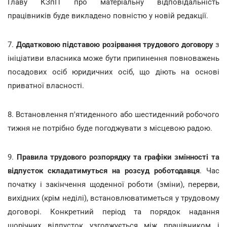
Главу КЗпП про матеріальну відповідальність
працівників буде викладено повністю у новій редакції.
7.
Додатковою підставою розірвання трудового договору
з
ініціативи власника може бути припинення повноважень
посадових осіб юридичних осіб, що діють на основі
приватної власності.
8. Встановлення п'ятиденного або шестиденний робочого
тижня не потрібно буде погоджувати з місцевою радою.
9.
Правила трудового розпорядку та графіки змінності та
відпусток складатимуться на розсуд роботодавця
. Час
початку і закінчення щоденної роботи (зміни), перерви,
вихідних (крім неділі), встановлюватиметься у трудовому
договорі. Конкретний період та порядок надання
щорічних відпусток узгоджується між працівником і