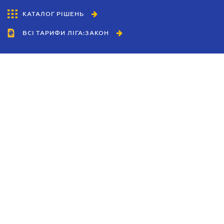
КАТАЛОГ РІШЕНЬ
ВСІ ТАРИФИ ЛІГА:ЗАКОН
Співробітництво
Агенти
Дилери
Політика конфіденційності
Умови використання сайту
Реклама
Блог
Новини компанії
Керівництва
Каталоги компаній
Теми в центрі уваги