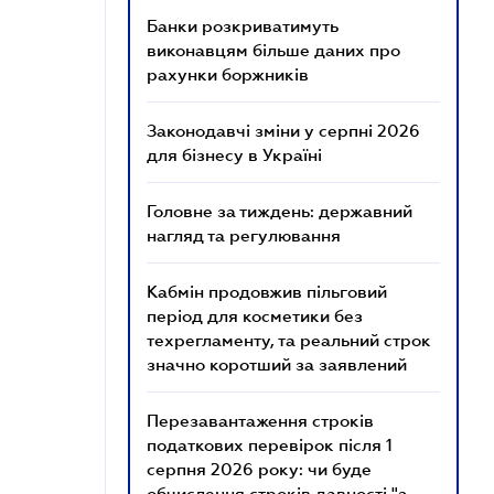
Банки розкриватимуть
виконавцям більше даних про
рахунки боржників
Законодавчі зміни у серпні 2026
для бізнесу в Україні
Головне за тиждень: державний
нагляд та регулювання
Кабмін продовжив пільговий
період для косметики без
техрегламенту, та реальний строк
значно коротший за заявлений
Перезавантаження строків
податкових перевірок після 1
серпня 2026 року: чи буде
обчислення строків давності "з