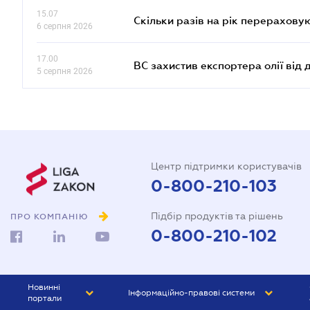
15.07
Скільки разів на рік перерахову
6 серпня 2026
17.00
ВС захистив експортера олії від
5 серпня 2026
Центр підтримки користувачів
0-800-210-103
Підбір продуктів та рішень
ПРО КОМПАНІЮ
0-800-210-102
Новинні
Інформаційно-правові системи
портали