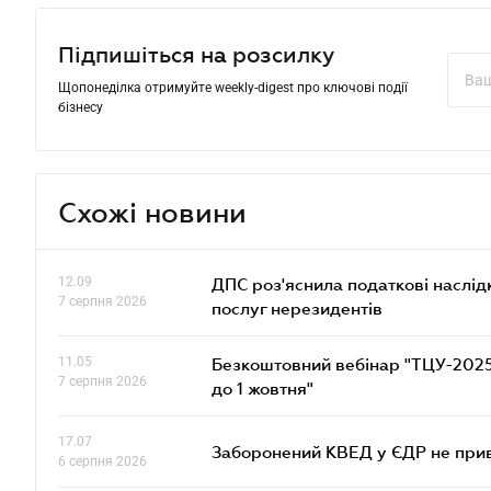
Підпишіться на розсилку
Щопонеділка отримуйте weekly-digest про ключові події
бізнесу
Схожі новини
12.09
ДПС роз'яснила податкові наслід
7 серпня 2026
послуг нерезидентів
11.05
Безкоштовний вебінар "ТЦУ-2025: 
7 серпня 2026
до 1 жовтня"
17.07
Заборонений КВЕД у ЄДР не прив
6 серпня 2026