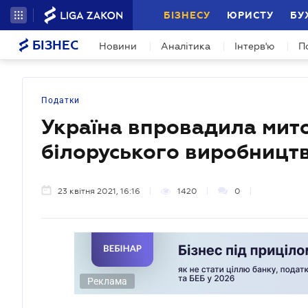
БІЗНЕСУ
ЮРИСТУ
БУ
БІЗНЕС
Новини
Аналітика
Інтерв'ю
П
Податки
Україна впровадила мито
білоруського виробницт
23 квітня 2021, 16:16
1420
0
Реклама