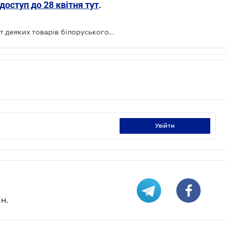
доступ до 28 квітня тут
.
Україна впровадила мито на імпорт деяких товарів білоруського виробництва
увійти
н.