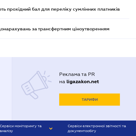
ють прохідний бал для переліку сумлінних платників
 донарахувань за трансфертним ціноутворенням
Реклама та PR
ligazakon.net
на
ТАРИФИ
Сервіси моніторингу та
Сервіси електронної звітності та
аналізу
документообігу