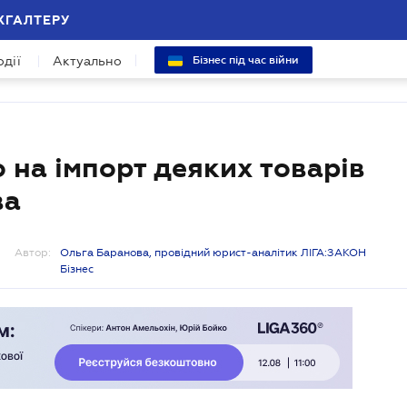
ХГАЛТЕРУ
одії
Актуально
Бізнес під час війни
 на імпорт деяких товарів
ва
Автор:
Ольга Баранова, провідний юрист-аналітик ЛІГА:ЗАКОН
Бізнес