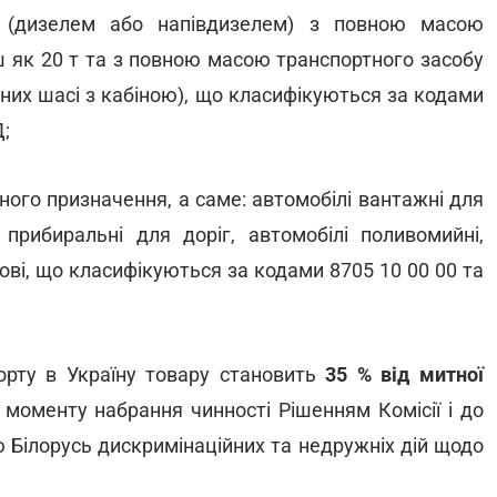
я (дизелем або напівдизелем) з повною масою
ьш як 20 т та з повною масою транспортного засобу
ьних шасі з кабіною), що класифікуються за кодами
Д;
ьного призначення, а саме: автомобілі вантажні для
 прибиральні для доріг, автомобілі поливомийні,
нові, що класифікуються за кодами 8705 10 00 00 та
орту в Україну товару становить
35 % від митної
 моменту набрання чинності Рішенням Комісії і до
 Білорусь дискримінаційних та недружніх дій щодо