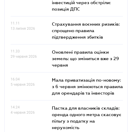
інвестицій через обстріли:
позиція ДПС
11.11
Страхування воєнних ризиків:
13 липня 2026
спрощено правила
підтвердження збитків
11.33
Оновлені правила оцінки
29 червня 2026
земель: що зміниться вже з 29
червня
16.04
Мала приватизація по-новому:
5 червня 2026
з 6 червня змінюються правила
для орендарів та інвесторів
14.24
Пастка для власників складів:
4 червня 2026
оренда одного метра скасовує
пільгу з податку на
нерухомість