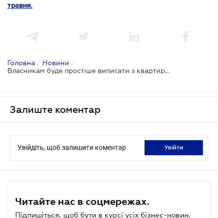
травня.
Головна
/
Новини
/
Власникам буде простіше виписати з квартири третіх осіб: проект про електронну реєстрацію місця проживання
Залиште коментар
Увійдіть, щоб залишити коментар
увійти
Читайте нас в соцмережах.
Підпишіться, щоб бути в курсі усіх бізнес-новин.