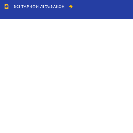
ВСІ ТАРИФИ ЛІГА:ЗАКОН
Співробітництво
Агенти
Дилери
Політика конфіденційності
Умови використання сайту
Реклама
Блог
Новини компанії
Керівництва
Каталоги компаній
Теми в центрі уваги
Підтримка та контакти