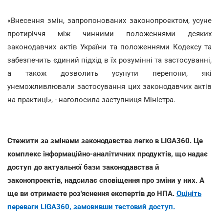
«Внесення змін, запропонованих законопроєктом, усуне
протиріччя між чинними положеннями деяких
законодавчих актів України та положеннями Кодексу та
забезпечить єдиний підхід в їх розумінні та застосуванні,
а також дозволить усунути перепони, які
унеможливлювали застосування цих законодавчих актів
на практиці», - наголосила заступниця Міністра.
Стежити за змінами законодавства легко в LIGA360. Це
комплекс інформаційно-аналітичних продуктів, що надає
доступ до актуальної бази законодавства й
законопроектів, надсилає сповіщення про зміни у них. А
ще ви отримаєте роз'яснення експертів до НПА.
Оцініть
переваги LIGA360, замовивши тестовий доступ.