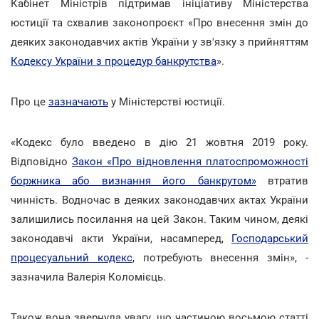
Кабінет Міністрів підтримав ініціативу Міністерства
юстиції та схвалив законопроєкт «Про внесення змін до
деяких законодавчих актів України у зв'язку з прийняттям
Кодексу України з процедур банкрутства
».
Про це
зазначають
у Міністерстві юстиції.
«Кодекс було введено в дію 21 жовтня 2019 року.
Відповідно
Закон «Про відновлення платоспроможності
боржника або визнання його банкрутом»
втратив
чинність. Водночас в деяких законодавчих актах України
залишились посилання на цей Закон. Таким чином, деякі
законодавчі акти України, насамперед,
Господарський
процесуальний кодекс
, потребують внесення змін», -
зазначила Валерія Коломієць.
Також вона звернула увагу, що частиною восьмою статті