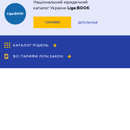
Національний юридичний
каталог України
Liga:BOOK
ТАРИФИ
ДЕТАЛЬНІШЕ
КАТАЛОГ РІШЕНЬ
ВСІ ТАРИФИ ЛІГА:ЗАКОН
Співробітництво
Агенти
Дилери
Політика конфіденційності
Умови використання сайту
Реклама
Блог