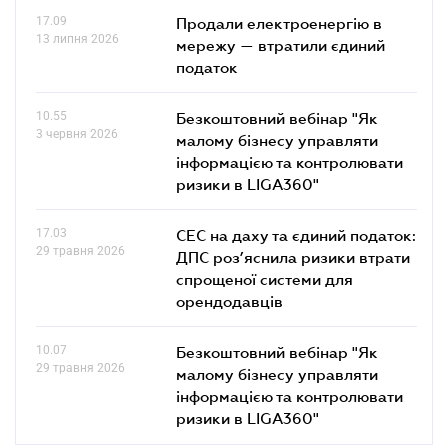
17.09
Продали електроенергію в
13 липня 2026
мережу — втратили єдиний
податок
10.55
Безкоштовний вебінар "Як
3 червня 2026
малому бізнесу управляти
інформацією та контролювати
ризики в LIGA360"
17.03
СЕС на даху та єдиний податок:
29 травня 2026
ДПС роз’яснила ризики втрати
спрощеної системи для
орендодавців
10.07
Безкоштовний вебінар "Як
29 травня 2026
малому бізнесу управляти
інформацією та контролювати
ризики в LIGA360"