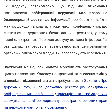
12 Кодексу встановлено, що під час виконання
повноважень
арбітражний керуючий
має право на
безпосередній доступ до інформації
про боржників, їхнє
майно, доходи та кошти, у тому числі конфіденційної, що
міститься в державних базах даних і реєстрах, у тому
числі електронних. Порядок доступу до такої інформації з
баз даних та реєстрів встановлюється центральними
органами виконавчої влади, які забезпечують їх ведення.
Зважаючи на це, аби надати можливість застосування
цього положення Кодексу на практиці та
внесення змін у
відповідні підзаконні акти
, потребують змін
Закони «Про
дорожній рух»
,
«Про державну реєстрацію юридичних
осіб, фізичних осіб - підприємців та громадських
формувань»
та
«Про державну реєстрацію речових прав
на нерухоме майно та їх обтяжень»
.