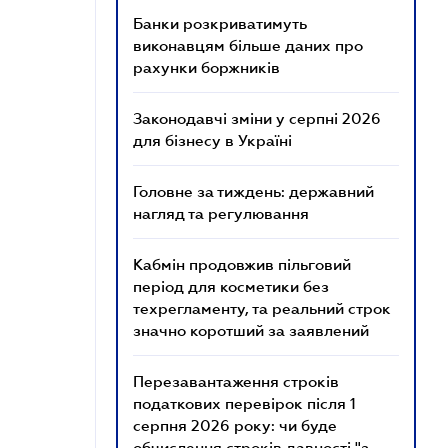
Банки розкриватимуть
виконавцям більше даних про
рахунки боржників
Законодавчі зміни у серпні 2026
для бізнесу в Україні
Головне за тиждень: державний
нагляд та регулювання
Кабмін продовжив пільговий
період для косметики без
техрегламенту, та реальний строк
значно коротший за заявлений
Перезавантаження строків
податкових перевірок після 1
серпня 2026 року: чи буде
обчислення строків давності "з