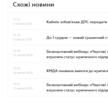
Схожі новини
12.12
Кабмін зобов'язав ДПС передати 
6 серпня 2026
10.10
До 1 грудня — новий граничний с
5 серпня 2026
13.48
Безкоштовний вебінар: «Чергові з
16 липня 2026
втратити статус критичного підп
12.28
КМДА оновила вимоги до критичн
16 липня 2026
10.01
Безкоштовний вебінар: «Чергові з
15 липня 2026
втратити статус критичного підп