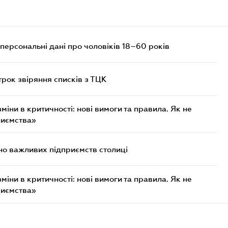
персональні дані про чоловіків 18–60 років
трок звіряння списків з ТЦК
міни в критичності: нові вимоги та правила. Як не
риємства»
о важливих підприємств столиці
міни в критичності: нові вимоги та правила. Як не
риємства»