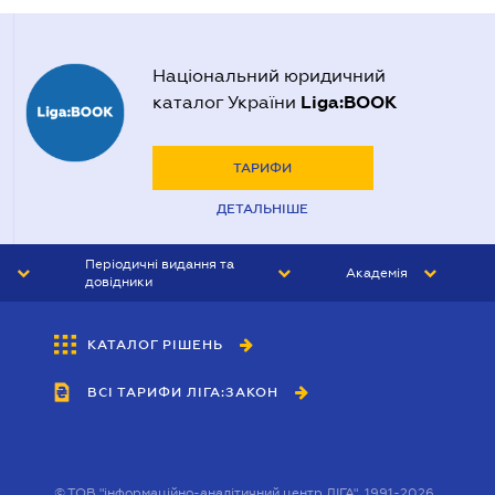
Національний юридичний
Liga:BOOK
каталог України
ТАРИФИ
ДЕТАЛЬНІШЕ
Періодичні видання та
Академія
довідники
ЮРИСТ&ЗАКОН
АКАДЕМІЯ ЛІГА:ЗАКОН
КАТАЛОГ РІШЕНЬ
БУХГАЛТЕР&ЗАКОН
ВСІ ТАРИФИ ЛІГА:ЗАКОН
ВІСНИК МСФЗ
ІНТЕРБУХ
ОСОБИСТИЙ ЕКСПЕРТ
©
ТОВ "інформаційно-аналітичний центр ЛІГА", 1991-2026.