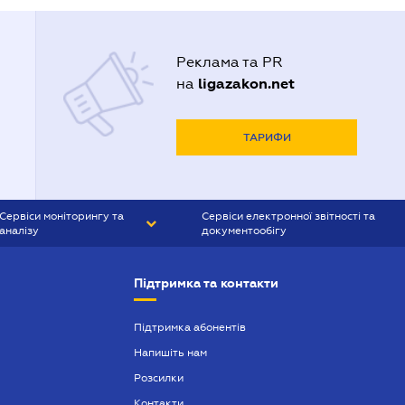
Реклама та PR
ligazakon.net
на
ТАРИФИ
Сервіси моніторингу та
Сервіси електронної звітності та
аналізу
документообігу
CONTR AGENT
Liga:REPORT
Підтримка та контакти
SMS-МАЯК
VERDICTUM
Підтримка абонентів
Напишіть нам
SEMANTRUM
Розсилки
SMS-МАЯК ІПОТЕКА
Контакти