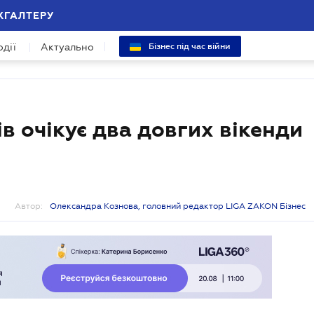
ХГАЛТЕРУ
одії
Актуально
Бізнес під час війни
ів очікує два довгих вікенди
Автор:
Олександра Кознова, головний редактор LIGA ZAKON Бізнес