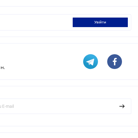
увійти
н.