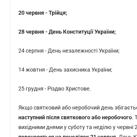
20 червня - Трійця;
28 червня - День Конституції України;
24 серпня - День незалежності України;
14 жовтня - День захисника України;
25 грудня - Різдво Христове.
Якщо святковий або неробочий день збігаєть
наступний після святкового або неробочого
.
вихідними днями у суботу та неділю у червні 
переноситься на понеділок 21 червня
. День 