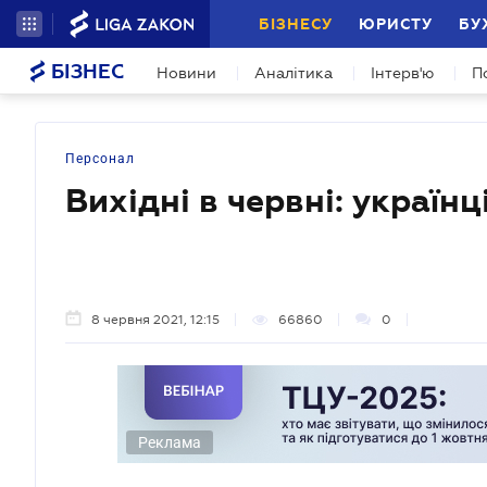
БІЗНЕСУ
ЮРИСТУ
БУ
БІЗНЕС
Новини
Аналітика
Інтерв'ю
П
Персонал
Вихідні в червні: українц
8 червня 2021, 12:15
66860
0
Реклама