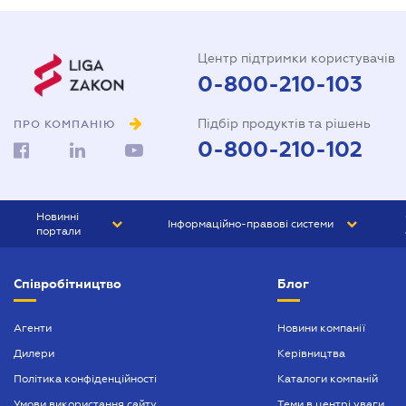
Центр підтримки користувачів
0-800-210-103
Підбір продуктів та рішень
ПРО КОМПАНІЮ
0-800-210-102
Новинні
Інформаційно-правові системи
портали
ЮРЛІГА
Право України
Співробітництво
Блог
БІЗНЕС
ГРАНД
БУХГАЛТЕР.ua
ПРАЙМ
Агенти
Новини компанії
Дилери
Керівництва
БУХГАЛТЕР ПРОФ
Політика конфіденційності
Каталоги компаній
ЮРИСТ ПРОФ
Умови використання сайту
Теми в центрі уваги