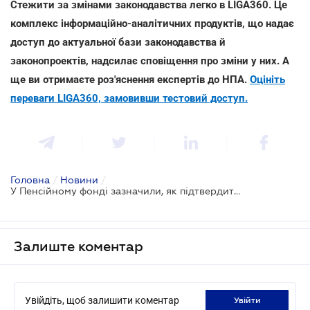
Стежити за змінами законодавства легко в LIGA360. Це
комплекс інформаційно-аналітичних продуктів, що надає
доступ до актуальної бази законодавства й
законопроектів, надсилає сповіщення про зміни у них. А
ще ви отримаєте роз'яснення експертів до НПА.
Оцініть
переваги LIGA360, замовивши тестовий доступ.
Головна
/
Новини
/
У Пенсійному фонді зазначили, як підтвердити трудовий стаж
Залиште коментар
Увійдіть, щоб залишити коментар
увійти