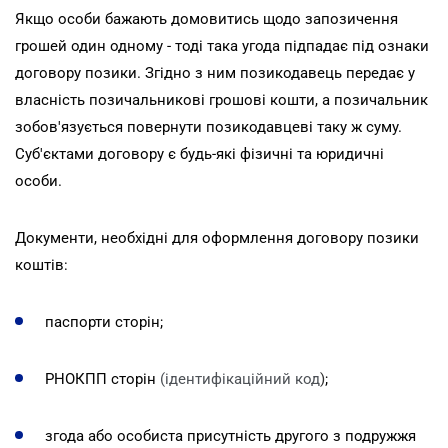
Якщо особи бажають домовитись щодо запозичення
грошей один одному - тоді така угода підпадає під ознаки
договору позики. Згідно з ним позикодавець передає у
власність позичальникові грошові кошти, а позичальник
зобов'язується повернути позикодавцеві таку ж суму.
Суб'єктами договору є будь-які фізичні та юридичні
особи.
Документи, необхідні для оформлення договору позики
коштів:
паспорти сторін;
РНОКПП сторін
(ідентифікаційний код
)
;
згода або особиста присутність другого з подружжя