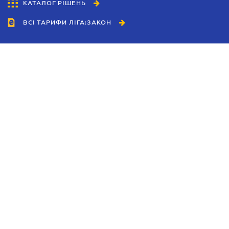
КАТАЛОГ РІШЕНЬ
ВСІ ТАРИФИ ЛІГА:ЗАКОН
Співробітництво
Агенти
Дилери
Політика конфіденційності
Умови використання сайту
Реклама
Блог
Новини компанії
Керівництва
Каталоги компаній
Теми в центрі уваги