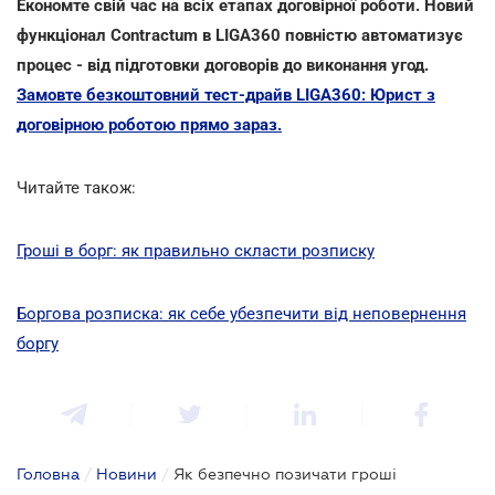
Економте свій час на всіх етапах договірної роботи. Новий
функціонал Contractum в LIGA360 повністю автоматизує
процес - від підготовки договорів до виконання угод.
Замовте безкоштовний тест-драйв LIGA360: Юрист з
договірною роботою прямо зараз.
Читайте також:
Гроші в борг: як правильно скласти розписку
Боргова розписка: як себе убезпечити від неповернення
боргу
Головна
/
Новини
/
Як безпечно позичати гроші