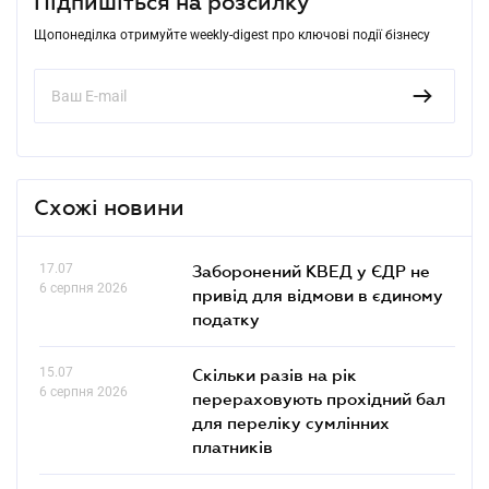
Підпишіться на розсилку
Щопонеділка отримуйте weekly-digest про ключові події бізнесу
Схожі новини
17.07
Заборонений КВЕД у ЄДР не
6 серпня 2026
привід для відмови в єдиному
податку
15.07
Скільки разів на рік
6 серпня 2026
перераховують прохідний бал
для переліку сумлінних
платників