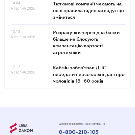
14.04
Тютюнові компанії чекають на
6 серпня 2026
нові правила відеонагляду: що
зміниться
13.13
Розрахунки через два банки
6 серпня 2026
більше не блокують
компенсацію вартості
агротехніки
12.12
Кабмін зобов'язав ДПС
6 серпня 2026
передати персональні дані про
чоловіків 18–60 років
Центр підтримки користувачів
0-800-210-103