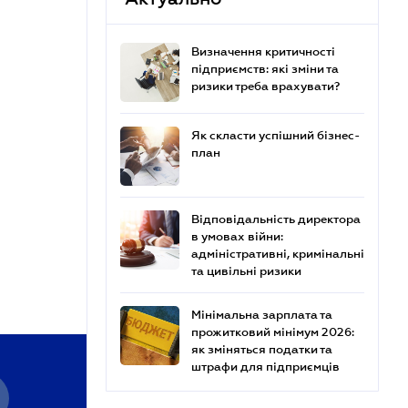
Визначення критичності
підприємств: які зміни та
ризики треба врахувати?
Як скласти успішний бізнес-
план
Відповідальність директора
в умовах війни:
адміністративні, кримінальні
та цивільні ризики
Мінімальна зарплата та
прожитковий мінімум 2026:
як зміняться податки та
штрафи для підприємців