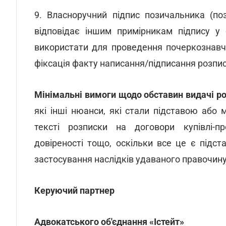
9. Власноручний підпис позичальника (по
відповідає іншим примірникам підпису у
використати для проведення почеркознавч
фіксація факту написання/підписання розписк
Мінімальні вимоги щодо обставин видачі ро
які інші нюанси, які стали підставою або
тексті розписки на договори купівлі-пр
довіреності тощо, оскільки все це є підс
застосування наслідків удаваного правочину
Керуючий партнер
Адвокатського об'єднання «Істейт»