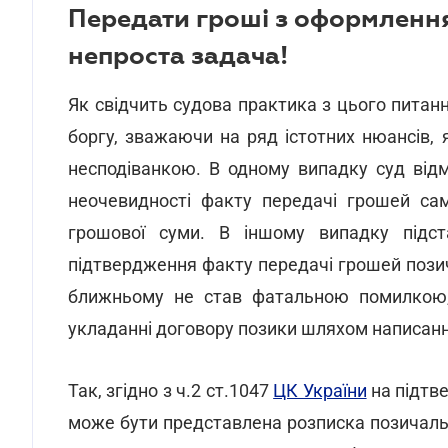
Передати гроші з оформлення
непроста задача!
Як свідчить судова практика з цього питан
боргу, зважаючи на ряд істотних нюансів, 
несподіванкою. В одному випадку суд відм
неочевидності факту передачі грошей са
грошової суми. В іншому випадку підст
підтвердження факту передачі грошей пози
ближньому не став фатальною помилкою,
укладанні договору позики шляхом написання
Так, згідно з ч.2 ст.1047
ЦК України
на підтв
може бути представлена розписка позичаль