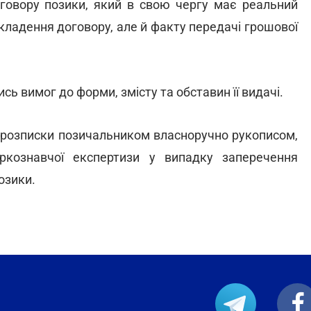
овору позики, який в свою чергу має реальний
кладення договору, але й факту передачі грошової
ь вимог до форми, змісту та обставин її видачі.
розписки позичальником власноручно рукописом,
ркознавчої експертизи у випадку заперечення
озики.