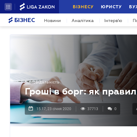
БІЗНЕСУ
ЮРИСТУ
БУ
БІЗНЕС
Новини
Аналітика
Інтерв'ю
П
Відповідальність
Гроші в борг: як прави
15.17, 23 січня 2020
37713
0