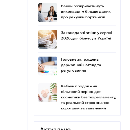
Банки розкриватимуть
виконавцям більше даних
про рахунки боржників
Законодавчі зміни у серпні
2026 для бізнесу в Україні
Головне за тиждень:
державний нагляд та
регулювання
Кабмін продовжив
пільговий період для
косметики без техрегламенту,
та реальний строк значно
коротший за заявлений
Актуально