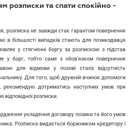
м розписки та спати спокійно -
ня, розписка не завжди стає гарантом повернення
які в більшості випадків стають для позикодавця
овляє у стягненні боргу за розпискою з підстав
ме у борг, тобто саме з обов'язком повернення
авою для відмови у позові стала відсутність
чальнику. Для того, щоб дружній вчинок допомоги
 рекомендую дотриматись наступних умов при
 відповідної розписки.
ердження укладення договору позики та його умов
ника. Розписка видається боржником кредитору і