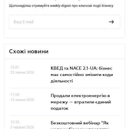
Щопонеділка отримуйте weekly-digest про ключові події бізнесу
Схожі новини
10.01
КВЕД та NACE 2.1-UA: бізнес
22 липня 2026
має самостійно змінити коди
діяльності
17.09
Продали електроенергію в
13 липня 2026
мережу — втратили єдиний
податок
10.55
Безкоштовний вебінар "Як
3 червня 2026
малому бізнесу управляти