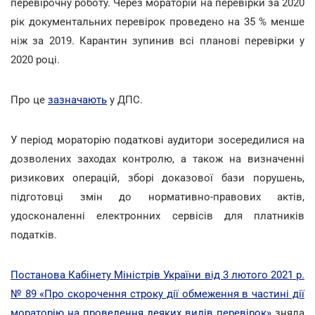
перевірочну роботу. Через мораторій на перевірки за 2020
рік документальних перевірок проведено на 35 % менше
ніж за 2019. Карантин зупинив всі планові перевірки у
2020 році.
Про це
зазначають
у ДПС.
У період мораторію податкові аудитори зосередилися на
дозволених заходах контролю, а також на визначенні
ризикових операцій, зборі доказової бази порушень,
підготовці змін до нормативно-правових актів,
удосконаленні електронних сервісів для платників
податків.
Постанова Кабінету Міністрів України від 3 лютого 2021 р.
№ 89 «Про скорочення строку дії обмеження в частині дії
мораторію на проведення деяких видів перевірок»
зняла