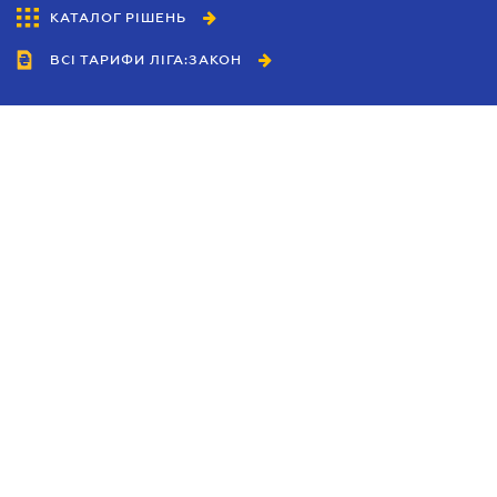
КАТАЛОГ РІШЕНЬ
ВСІ ТАРИФИ ЛІГА:ЗАКОН
Співробітництво
Агенти
Дилери
Політика конфіденційності
Умови використання сайту
Реклама
Блог
Новини компанії
Керівництва
Каталоги компаній
Теми в центрі уваги