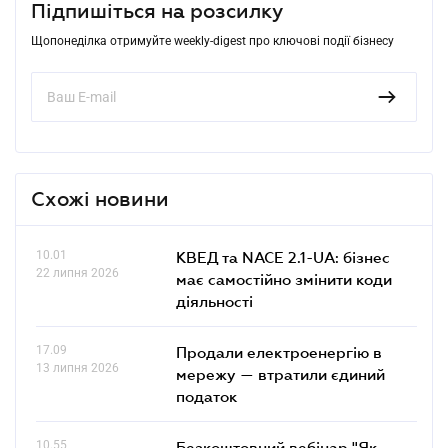
Підпишіться на розсилку
Щопонеділка отримуйте weekly-digest про ключові події бізнесу
Схожі новини
10.01
КВЕД та NACE 2.1-UA: бізнес
22 липня 2026
має самостійно змінити коди
діяльності
17.09
Продали електроенергію в
13 липня 2026
мережу — втратили єдиний
податок
10.55
Безкоштовний вебінар "Як