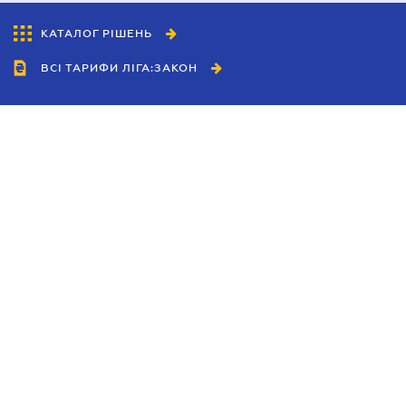
КАТАЛОГ РІШЕНЬ
ВСІ ТАРИФИ ЛІГА:ЗАКОН
Співробітництво
Агенти
Дилери
Політика конфіденційності
Умови використання сайту
Реклама
Блог
Новини компанії
Керівництва
Каталоги компаній
Теми в центрі уваги