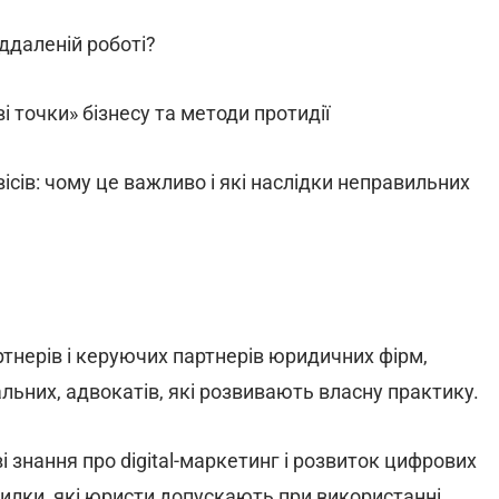
іддаленій роботі?
і точки» бізнесу та методи протидії
ісів: чому це важливо і які наслідки неправильних
ртнерів і керуючих партнерів юридичних фірм,
нальних, адвокатів, які розвивають власну практику.
 знання про digital-маркетинг і розвиток цифрових
милки, які юристи допускають при використанні