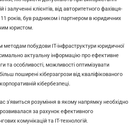
 і залученні клієнтів, від авторитетного фахівця-
11 років, був радником і партнером в юридичних
чим юристом.
м методам побудови IT-інфраструктури юридичної
ксимально актуальну інформацію про ефективне
аги та особливості, можливості оптимізувати
йбільш поширені кіберзагрози від кваліфікованого
корпоративній кібербезпеці.
вас з'явиться розуміння в якому напрямку необхідно
 розвивалася за рахунок ефективного
ових комунікацій та IT-технологій.