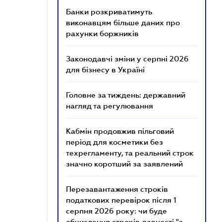
Банки розкриватимуть
виконавцям більше даних про
рахунки боржників
Законодавчі зміни у серпні 2026
для бізнесу в Україні
Головне за тиждень: державний
нагляд та регулювання
Кабмін продовжив пільговий
період для косметики без
техрегламенту, та реальний строк
значно коротший за заявлений
Перезавантаження строків
податкових перевірок після 1
серпня 2026 року: чи буде
обчислення строків давності "з