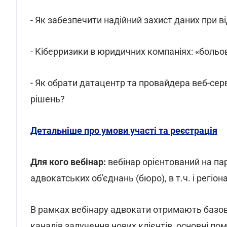
- Як забезпечити надійний захист даних при в
- Кіберризики в юридичних компаніях: «больов
- Як обрати датацентр та провайдера веб-серв
рішень?
Детальніше про умови участі та реєстрація
Для кого вебінар:
вебінар орієнтований на па
адвокатських об'єднань (бюро), в т.ч. і регіо
В рамках вебінару адвокати отримають базові
каналів залучення нових клієнтів, основні по