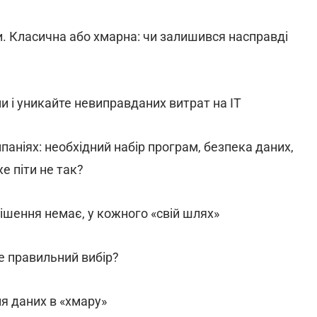
ми. Класична або хмарна: чи залишився насправді
 і уникайте невиправданих витрат на IT
паніях: необхідний набір програм, безпека даних,
е піти не так?
рішення немає, у кожного «свій шлях»
це правильний вибір?
ня даних в «хмару»