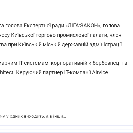
 та голова Експертної ради «ЛІГА:ЗАКОН», голова
есу Київської торгово-промислової палати, член
а при Київській міській державній адміністрації.
марним IТ-системам, корпоративній кібербезпеці та
hitect. Керуючий партнер IТ-компанії Airvice
Просування юридичних послуг: чому у одних виходить, а в інших – ні. Віддалена робота в юридичному бізнесі