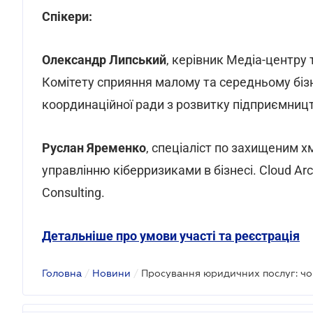
Спікери:
Олександр Липський
, керівник Медіа-центру
Комітету сприяння малому та середньому бізн
координаційної ради з розвитку підприємництв
Руслан Яременко
, спеціаліст по захищеним х
управлінню кіберризиками в бізнесі. Cloud Arc
Consulting.
Детальніше про умови участі та реєстрація
Головна
/
Новини
/