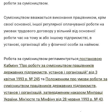
роботи за сумісництвом.
Сумісництвом вважається виконання працівником, крім
своєї основної, іншої регулярної оплачуваної роботи на
умовах трудового договору у вільний від основної
роботи час на тому ж або іншому підприємстві, в
установі, організації або у фізичної особи за наймом.
Робота за сумісництвом регламентується
постановою
Кабміну "Про роботу за сумісництвом працівників
державних підприємств, установ і організацій" від 3
квітня 1993 р. № 245
та
Положенням про умови роботи за
сумісництвом працівників державних підприємств,
установ і організацій, затвердженим наказом Мінпраці
України, Мін'юстe та Мінфіну від 28 червня 1993 р. № 43
.