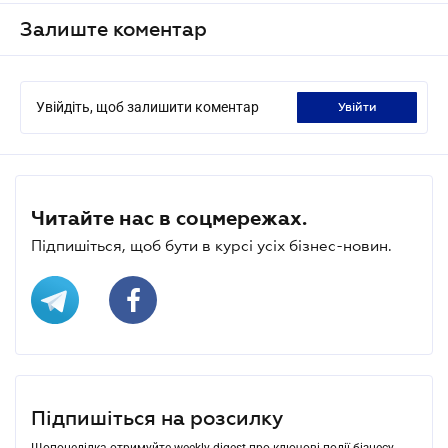
Залиште коментар
Увійдіть, щоб залишити коментар
увійти
Читайте нас в соцмережах.
Підпишіться, щоб бути в курсі усіх бізнес-новин.
Підпишіться на розсилку
Щопонеділка отримуйте weekly-digest про ключові події бізнесу