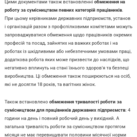
Цими документами також встановленні
обмеження на
роботу за сумісництвом певних категорій працівників
.
При цьому керівниками державних підприємств, установ
і організацій разом з профспілковими комітетами можуть
запроваджуватися обмеження щодо працівників окремих
професій та посад, зайнятих на важких роботах і на
роботах із шкідливими або небезпечними умовами праці,
додаткова робота яких може призвести до наслідків, що
негативно вплинуть на стані їхнього здоров'я та безпеці
виробництва. Ці обмеження також поширюються на осіб,
які не досягли 18 років, та вагітних жінок.
Також встановлено
обмеження тривалості роботи за
сумісництвом для працівників державних підприємств
: 4
години на день і повний робочий день у вихідний. А
загальна тривалість роботи за сумісництвом протягом
місяця не має перевищувати половини місячної норми