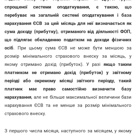
спрощеної системи оподаткування, є такою, що
перебуває на загальній системі оподаткування і база
нарахування ЄCВ за цей місяць для неї визначається як
сума доходу (прибутку), отриманого від діяльності ФОП,
що підлягає обкладенню податком на доходи фізичних
осіб
. При цьому сума ЄCВ не може бути меншою за
розмір мінімального страхового внеску за місяць, у
якому отримано дохід (прибуток). У разі
якщо таким
платником не отримано дохід (прибуток) у звітному
періоді або окремому місяці звітного періоду, такий
платник має право самостійно визначити базу
нарахування
, але не більше максимальної величини бази
нарахування ЄCВ та не менше за розмір мінімального
страхового внеску.
З першого числа місяця, наступного за місяцем, у якому