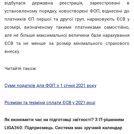
відбулася державна реєстрація, зареєстровані в
установленому порядку, новостворені ФОП, віднесені до
платників ЄП першої та другої груп, нараховують ЄCВ у
розмірі, визначеному такими платниками самостійно,
але не більше максимальної величини бази нарахування
ЄCВ та не менше за розмір мінімального страхового
внеску.
Читайте також:
Суми податків для ФОП з 1 січня 2021 року
Розміри та терміни сплати ЄСВ у 2021 році
Як економити час на підготовці звітності? З IT-рішенням
LIGA360: Підприємець. Система має зручний календар