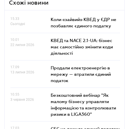
Схожі новини
15.33
Коли «зайвий» КВЕД у ЄДР не
Сьогодні
позбавляє єдиного податку
10.01
КВЕД та NACE 2.1-UA: бізнес
22 липня 2026
має самостійно змінити коди
діяльності
17.09
Продали електроенергію в
13 липня 2026
мережу — втратили єдиний
податок
10.55
Безкоштовний вебінар "Як
3 червня 2026
малому бізнесу управляти
інформацією та контролювати
ризики в LIGA360"
17.03
СЕС на даху та єдиний податок: