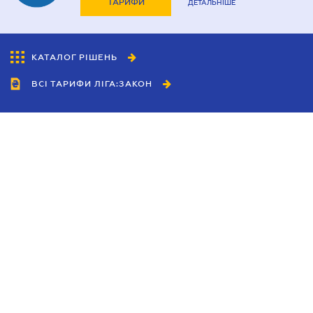
ТАРИФИ
ДЕТАЛЬНІШЕ
КАТАЛОГ РІШЕНЬ
ВСІ ТАРИФИ ЛІГА:ЗАКОН
Співробітництво
Агенти
Дилери
Політика конфіденційності
Умови використання сайту
Реклама
Блог
Новини компанії
Керівництва