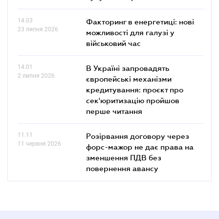
14.03
Факторинг в енергетиці: нові
23 липня 2026
можливості для галузі у
військовий час
14.01
В Україні запровадять
2 липня 2026
європейські механізми
кредитування: проєкт про
сек'юритизацію пройшов
перше читання
11.11
Розірвання договору через
11 червня 2026
форс-мажор не дає права на
зменшення ПДВ без
повернення авансу