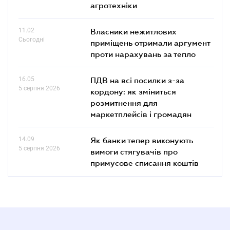
агротехніки
11.02
Власники нежитлових
Сьогодні
приміщень отримали аргумент
проти нарахувань за тепло
16.05
ПДВ на всі посилки з-за
5 серпня 2026
кордону: як зміниться
розмитнення для
маркетплейсів і громадян
14.09
Як банки тепер виконують
5 серпня 2026
вимоги стягувачів про
примусове списання коштів