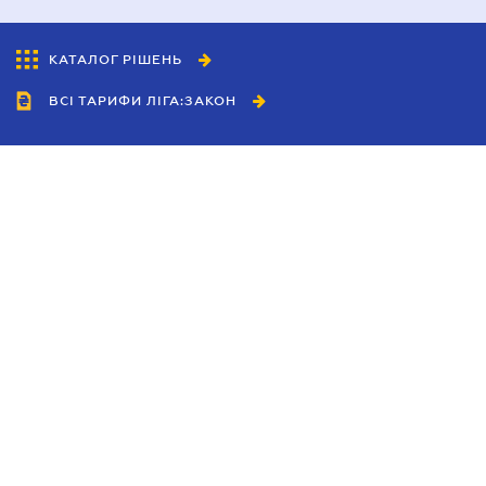
КАТАЛОГ РІШЕНЬ
ВСІ ТАРИФИ ЛІГА:ЗАКОН
Співробітництво
Агенти
Дилери
Політика конфіденційності
Умови використання сайту
Реклама
Блог
Новини компанії
Керівництва
Каталоги компаній