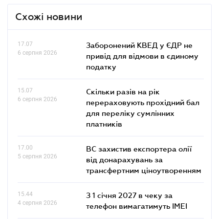
Схожі новини
17.07
Заборонений КВЕД у ЄДР не
6 серпня 2026
привід для відмови в єдиному
податку
15.07
Скільки разів на рік
6 серпня 2026
перераховують прохідний бал
для переліку сумлінних
платників
17.00
ВС захистив експортера олії
5 серпня 2026
від донарахувань за
трансфертним ціноутворенням
15.44
З 1 січня 2027 в чеку за
4 серпня 2026
телефон вимагатимуть IMEI