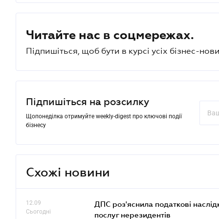
Читайте нас в соцмережах.
Підпишіться, щоб бути в курсі усіх бізнес-нови
Підпишіться на розсилку
Щопонеділка отримуйте weekly-digest про ключові події
бізнесу
Схожі новини
12.09
ДПС роз'яснила податкові наслід
Сьогодні
послуг нерезидентів