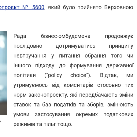
опроєкт № 5600
, який було прийнято Верховною
Рада бізнес-омбудсмена продовжує
послідовно дотримуватись принципу
невтручання у питання обрання того чи
іншого підходу до формування державної
політики (“policy choice”). Відтак, ми
утримуємось від коментарів стосовно тих
норм законопроекту, які передбачають зміни
ставок та баз податків та зборів, змінюють
умови застосування окремих податкових
а
режимів та пільг тощо.