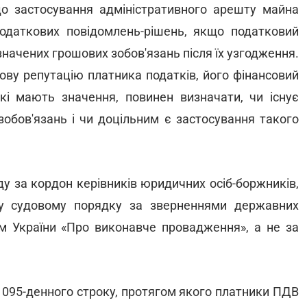
о застосування адміністративного арешту майна
одаткових повідомлень-рішень, якщо податковий
начених грошових зобов'язань після їх узгодження.
лову репутацію платника податків, його фінансовий
які мають значення, повинен визначати, чи існує
обов'язань і чи доцільним є застосування такого
у за кордон керівників юридичних осіб-боржників,
 у судовому порядку за зверненнями державних
ом України «Про виконавче провадження», а не за
1095-денного строку, протягом якого платники ПДВ