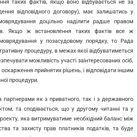
ення таких фактів, якщо воно відбувається не за
ення відповідного договору), має залишатись у
амоврядування доцільно наділити радше правом
дів. Якщо ж встановлення таких фактів все ж
моврядування у позасудовому порядку, то Рада
тративну процедуру, в межах якої відбуватиметься
зпечувати можливість участі заінтересованих осіб,
і оскарження прийнятих рішень, і відповідати іншим
ної процедури.
 партнерами як з приватного, так і з державного
ектом, та сподівається, що у другому читанні та у
проекту, яка витримуватиме необхідний баланс між
ства та захисту прав платників податків, та буде