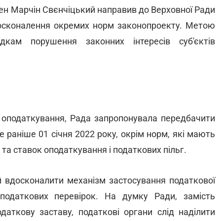
мен Марчін Свєнчіцький направив до Верховної Ради
досконалення окремих норм законопроекту. Метою
дкам порушення законних інтересів суб'єктів
і оподаткування, Рада запропонувала передбачити
 раніше 01 січня 2022 року, окрім норм, які мають
 та ставок оподаткування і податкових пільг.
й вдосконалити механізм застосування податкової
податкових перевірок. На думку Ради, замість
даткову заставу, податкові органи слід наділити