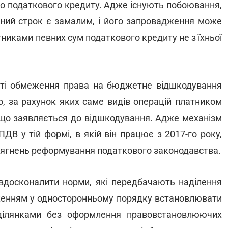
до податкового кредиту. Адже існують побоювання,
нний строк є замалим, і його запровадження може
никами певних сум податкового кредиту не з їхньої
сті обмеження права на бюджетне відшкодування
, за рахунок яких саме видів операцій платником
 що заявляється до відшкодування. Адже механізм
В у тій формі, в якій він працює з 2017-го року,
сягнень реформування податкового законодавства.
вдосконалити норми, які передбачають наділення
женням у односторонньому порядку встановлювати
ділянками без оформлення правовстановлюючих