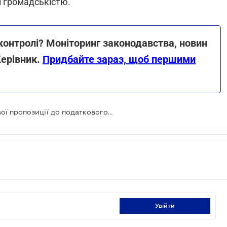
й громадськістю.
 контролі? Моніторинг законодавства, новин
Керівник.
Придбайте зараз, щоб першими
Рада бізнес-омбудсмена надала свої пропозиції до податкового проекту № 5600
увійти