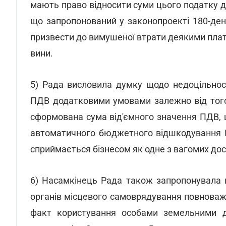
мають право відносити суми цього податку 
що запропонований у законопроекті 180-де
призвести до вимушеної втрати деякими плат
вини.
5) Рада висловила думку щодо недоцільно
ПДВ додатковими умовами залежно від того
сформована сума від'ємного значення ПДВ,
автоматичного бюджетного відшкодування ПД
сприймається бізнесом як одне з вагомих до
6) Насамкінець Рада також запропонувала 
органів місцевого самоврядування повнова
факт користування особами земельними 