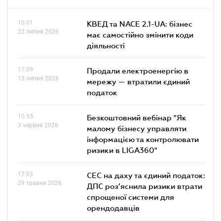
10.01
КВЕД та NACE 2.1-UA: бізнес
22 липня 2026
має самостійно змінити коди
діяльності
17.09
Продали електроенергію в
13 липня 2026
мережу — втратили єдиний
податок
10.55
Безкоштовний вебінар "Як
3 червня 2026
малому бізнесу управляти
інформацією та контролювати
ризики в LIGA360"
17.03
СЕС на даху та єдиний податок:
29 травня 2026
ДПС роз’яснила ризики втрати
спрощеної системи для
орендодавців