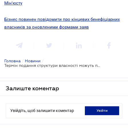
Мін'юсту
Бізнес повинен повідомити про кінцевих бенефіціарних
власників за оновленими формами заяв
Головна
/
Новини
/
Термін подання структури власності можуть продовжити на рік
Залиште коментар
Увійдіть, щоб залишити коментар
увійти