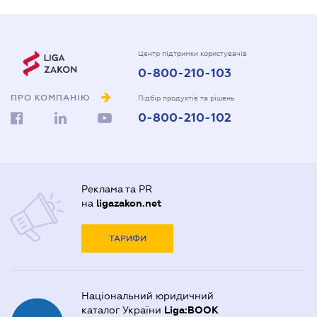
Центр підтримки користувачів
0-800-210-103
ПРО КОМПАНІЮ
Підбір продуктів та рішень
0-800-210-102
Реклама та PR
на
ligazakon.net
ТАРИФИ
Національний юридичний
каталог України
Liga:BOOK