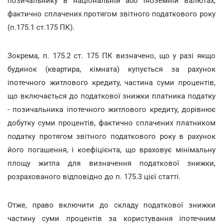
позичальнику в національній або іноземній валютах,
фактично сплачених протягом звітного податкового року
(п.175.1 ст.175 ПК).
Зокрема, п. 175.2 ст. 175 ПК визначено, що у разі якщо
будинок (квартира, кімната) купується за рахунок
іпотечного житлового кредиту, частина суми процентів,
що включається до податкової знижки платника податку
- позичальника іпотечного житлового кредиту, дорівнює
добутку суми процентів, фактично сплачених платником
податку протягом звітного податкового року в рахунок
його погашення, і коефіцієнта, що враховує мінімальну
площу житла для визначення податкової знижки,
розрахованого відповідно до п. 175.3 цієї статті.
Отже, право включити до складу податкової знижки
частину суми процентів за користування іпотечним