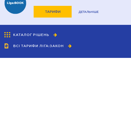
ТАРИФИ
ДЕТАЛЬНІШЕ
КАТАЛОГ РІШЕНЬ
ВСІ ТАРИФИ ЛІГА:ЗАКОН
Співробітництво
Агенти
Дилери
Політика конфіденційності
Умови використання сайту
Реклама
Блог
Новини компанії