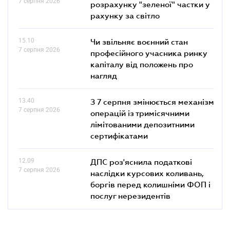
7 серпня 2026
розрахунку "зеленої" частки у
рахунку за світло
15.10
Чи звільняє воєнний стан
7 серпня 2026
професійного учасника ринку
капіталу від положень про
нагляд
13.40
З 7 серпня змінюється механізм
7 серпня 2026
операцій із тримісячними
лімітованими депозитними
сертифікатами
12.09
ДПС роз'яснила податкові
7 серпня 2026
наслідки курсових коливань,
боргів перед колишніми ФОП і
послуг нерезидентів