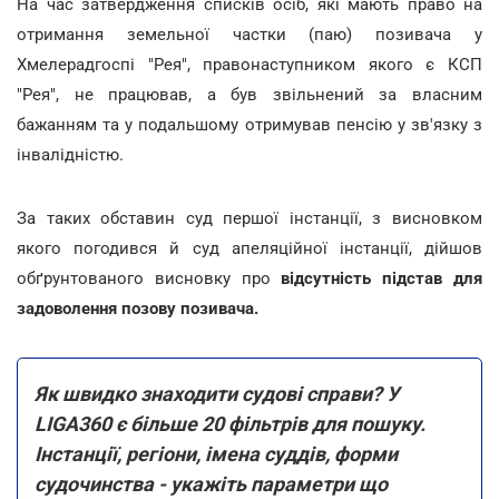
На час затвердження списків осіб, які мають право на
отримання земельної частки (паю) позивача у
Хмелерадгоспі "Рея", правонаступником якого є КСП
"Рея", не працював, а був звільнений за власним
бажанням та у подальшому отримував пенсію у зв'язку з
інвалідністю.
За таких обставин суд першої інстанції, з висновком
якого погодився й суд апеляційної інстанції, дійшов
обґрунтованого висновку про
відсутність підстав для
задоволення позову позивача.
Як швидко знаходити судові справи? У
LIGA360 є більше 20 фільтрів для пошуку.
Інстанції, регіони, імена суддів, форми
судочинства - укажіть параметри що