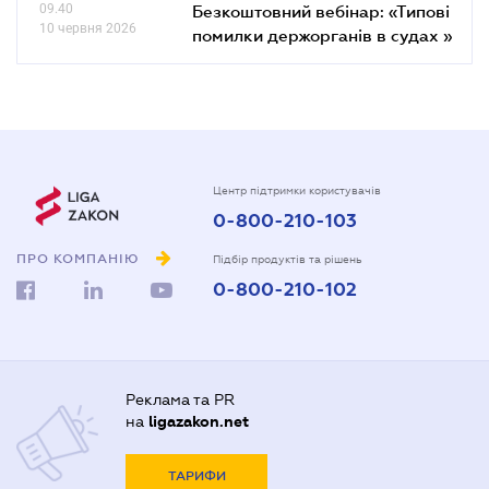
09.40
Безкоштовний вебінар: «Типові
10 червня 2026
помилки держорганів в судах »
Центр підтримки користувачів
0-800-210-103
ПРО КОМПАНІЮ
Підбір продуктів та рішень
0-800-210-102
Реклама та PR
на
ligazakon.net
ТАРИФИ