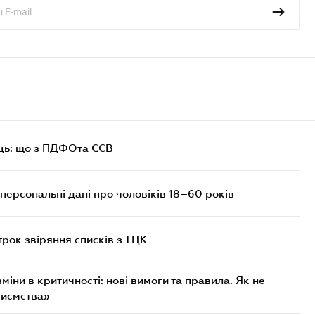
ць: що з ПДФОта ЄСВ
персональні дані про чоловіків 18–60 років
трок звіряння списків з ТЦК
міни в критичності: нові вимоги та правила. Як не
риємства»