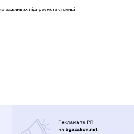
о важливих підприємств столиці
Реклама та PR
ligazakon.net
на