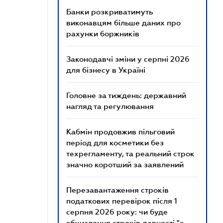
Банки розкриватимуть
виконавцям більше даних про
рахунки боржників
Законодавчі зміни у серпні 2026
для бізнесу в Україні
Головне за тиждень: державний
нагляд та регулювання
Кабмін продовжив пільговий
період для косметики без
техрегламенту, та реальний строк
значно коротший за заявлений
Перезавантаження строків
податкових перевірок після 1
серпня 2026 року: чи буде
обчислення строків давності "з