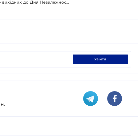
Вихідні у серпні: українців очікує 4 вихідних до Дня Незалежності
увійти
н.