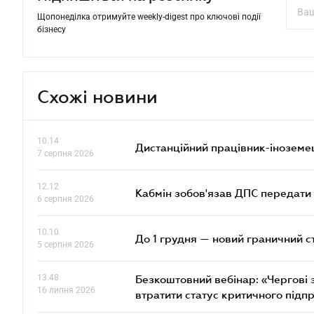
Щопонеділка отримуйте weekly-digest про ключові події
бізнесу
Схожі новини
10.14
Дистанційний працівник-іноземе
7 серпня 2026
12.12
Кабмін зобов'язав ДПС передати 
6 серпня 2026
10.10
До 1 грудня — новий граничний с
5 серпня 2026
13.48
Безкоштовний вебінар: «Чергові з
16 липня 2026
втратити статус критичного підп