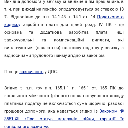
Вихідна допомога у зв'язку із звільненням працівника, в
т. ч. при виході на пенсію, оподатковується за ставкою 18
%. Відповідно до п.п. 14.1.48 п. 14.1 ст. 14
Податкового
кодексу
заробітна плата для цілей розд. ІV ПК - це
основна та додаткова заробітна плата, інші
заохочувальні та компенсаційні виплати, які
виплачуються (надаються) платнику податку у зв'язку з
відносинами трудового найму згідно із законом.
Про це
зазначають
у ДПС.
Згідно з п.п. «з» п.п. 165.1.1 п. 165.1 ст. 165 ПК до
загального місячного (річного) оподатковуваного доходу
платника податку не включається сума щорічної разової
грошової допомоги, яка надається згідно із
Законом №
3551-XII «Про статус ветеранів війни, гарантії їх
соціального захисту»
.