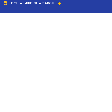
ВСІ ТАРИФИ ЛІГА:ЗАКОН
Співробітництво
Агенти
Дилери
Політика конфіденційності
Умови використання сайту
Реклама
Блог
Новини компанії
Керівництва
Каталоги компаній
Теми в центрі уваги
Підтримка та контакти