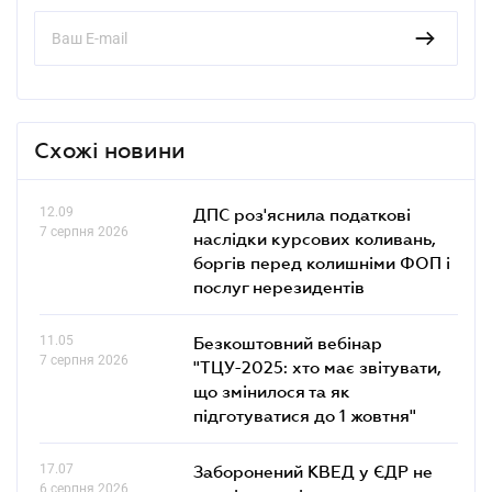
Схожі новини
12.09
ДПС роз'яснила податкові
7 серпня 2026
наслідки курсових коливань,
боргів перед колишніми ФОП і
послуг нерезидентів
11.05
Безкоштовний вебінар
7 серпня 2026
"ТЦУ-2025: хто має звітувати,
що змінилося та як
підготуватися до 1 жовтня"
17.07
Заборонений КВЕД у ЄДР не
6 серпня 2026