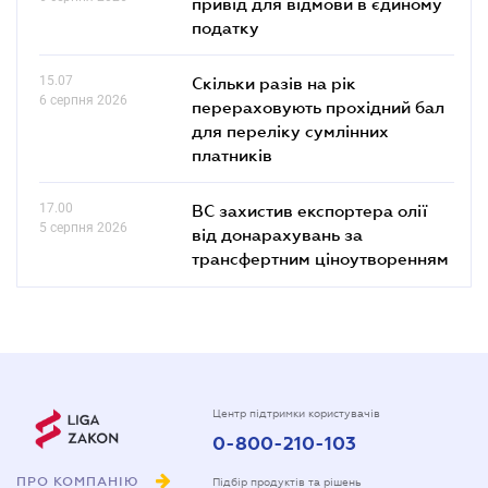
привід для відмови в єдиному
податку
15.07
Скільки разів на рік
6 серпня 2026
перераховують прохідний бал
для переліку сумлінних
платників
17.00
ВС захистив експортера олії
5 серпня 2026
від донарахувань за
трансфертним ціноутворенням
Центр підтримки користувачів
0-800-210-103
ПРО КОМПАНІЮ
Підбір продуктів та рішень