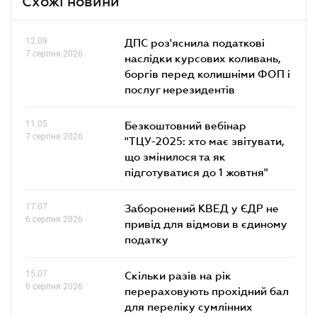
Схожі новини
12.09
ДПС роз'яснила податкові
7 серпня 2026
наслідки курсових коливань,
боргів перед колишніми ФОП і
послуг нерезидентів
11.05
Безкоштовний вебінар
7 серпня 2026
"ТЦУ-2025: хто має звітувати,
що змінилося та як
підготуватися до 1 жовтня"
17.07
Заборонений КВЕД у ЄДР не
6 серпня 2026
привід для відмови в єдиному
податку
15.07
Скільки разів на рік
6 серпня 2026
перераховують прохідний бал
для переліку сумлінних