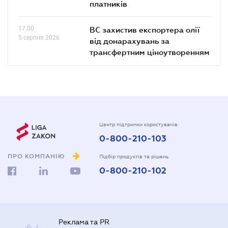
платників
17.00
ВС захистив експортера олії
5 серпня 2026
від донарахувань за
трансфертним ціноутворенням
Центр підтримки користувачів
0-800-210-103
ПРО КОМПАНІЮ
Підбір продуктів та рішень
0-800-210-102
Реклама та PR