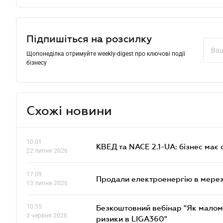
Підпишіться на розсилку
Щопонеділка отримуйте weekly-digest про ключові події
бізнесу
Схожі новини
10.01
КВЕД та NACE 2.1-UA: бізнес має 
22 липня 2026
17.09
Продали електроенергію в мере
13 липня 2026
10.55
Безкоштовний вебінар "Як малом
3 червня 2026
ризики в LIGA360"