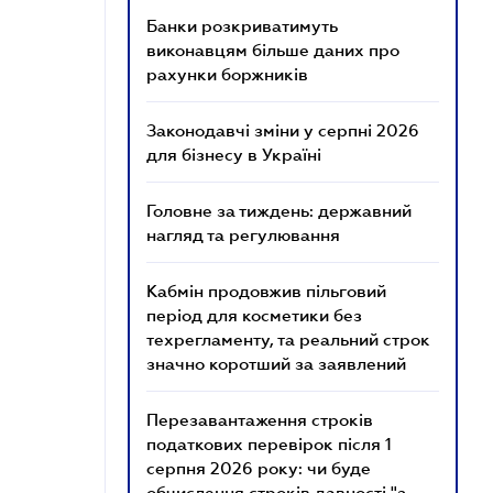
Банки розкриватимуть
виконавцям більше даних про
рахунки боржників
Законодавчі зміни у серпні 2026
для бізнесу в Україні
Головне за тиждень: державний
нагляд та регулювання
Кабмін продовжив пільговий
період для косметики без
техрегламенту, та реальний строк
значно коротший за заявлений
Перезавантаження строків
податкових перевірок після 1
серпня 2026 року: чи буде
обчислення строків давності "з