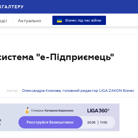
ХГАЛТЕРУ
одії
Актуально
Бізнес під час війни
система "е-Підприємець"
Автор:
Олександра Кознова, головний редактор LIGA ZAKON Бізнес