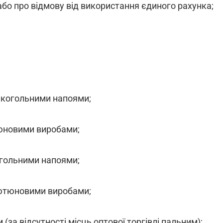
бо про відмову від використання єдиного рахунка;
 алкогольними напоями;
тюновими виробами;
когольними напоями;
 тютюновими виробами;
 (за відсутності місць оптової торгівлі пальним);