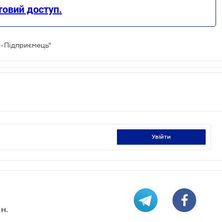
овий доступ.
е-Підприємець"
увійти
н.