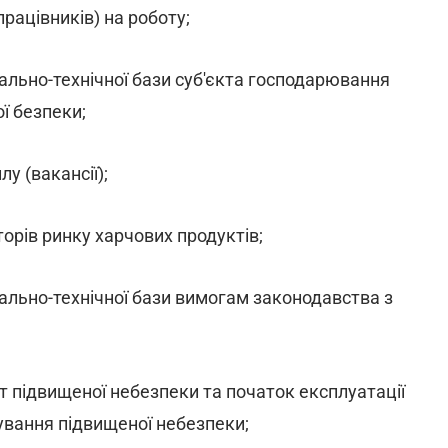
рацівників) на роботу;
іально-технічної бази суб'єкта господарювання
ї безпеки;
у (вакансії);
орів ринку харчових продуктів;
ріально-технічної бази вимогам законодавства з
т підвищеної небезпеки та початок експлуатації
ування підвищеної небезпеки;