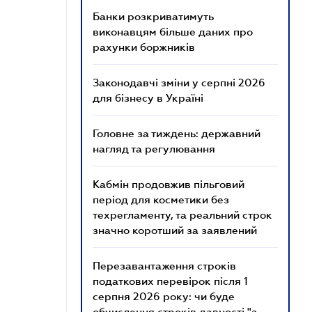
Банки розкриватимуть
виконавцям більше даних про
рахунки боржників
Законодавчі зміни у серпні 2026
для бізнесу в Україні
Головне за тиждень: державний
нагляд та регулювання
Кабмін продовжив пільговий
період для косметики без
техрегламенту, та реальний строк
значно коротший за заявлений
Перезавантаження строків
податкових перевірок після 1
серпня 2026 року: чи буде
обчислення строків давності "з