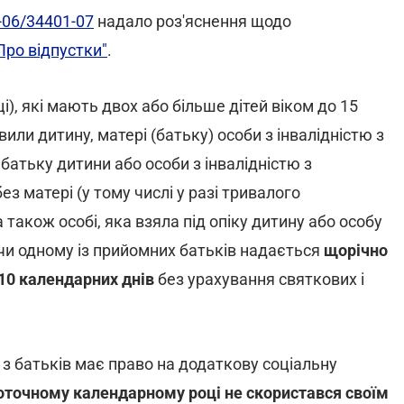
2-06/34401-07
надало роз'яснення щодо
Про відпустки"
.
і), які мають двох або більше дітей віком до 15
овили дитину, матері (батьку) особи з інвалідністю з
, батьку дитини або особи з інвалідністю з
без матері (у тому числі у разі тривалого
 також особі, яка взяла під опіку дитину або особу
, чи одному із прийомних батьків надається
щорічно
10 календарних днів
без урахування святкових і
 з батьків має право на додаткову соціальну
оточному календарному році не скористався своїм