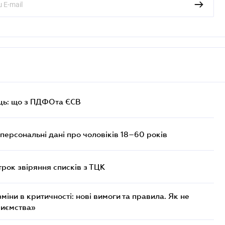
ць: що з ПДФОта ЄСВ
персональні дані про чоловіків 18–60 років
трок звіряння списків з ТЦК
міни в критичності: нові вимоги та правила. Як не
риємства»