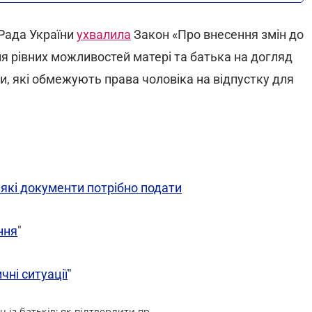
 Рада України
ухвалила
Закон «Про внесення змін до
я рівних можливостей матері та батька на догляд
и, які обмежують права чоловіка на відпустку для
 які документи потрібно подати
ння
"
чні ситуації
"
"Дитячу" відпустку може взяти один із батьків: як підтвердити право на відпустку?