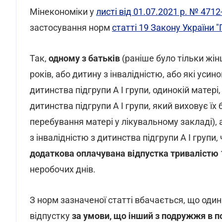
Мінекономіки у
листі від 01.07.2021 р. № 471
застосування норм
статті 19 Закону України "
Так,
одному з батьків
(раніше було тільки жінц
років, або дитину з інвалідністю, або які усин
дитинства підгрупи А I групи, одинокій матері
дитинства підгрупи А I групи, який виховує їх 
перебування матері у лікувальному закладі), а
з інвалідністю з дитинства підгрупи А I групи
додаткова оплачувана відпустка тривалістю 
неробочих днів.
З норм зазначеної статті вбачається, що один
відпустку
за умови, що інший з подружжя в п