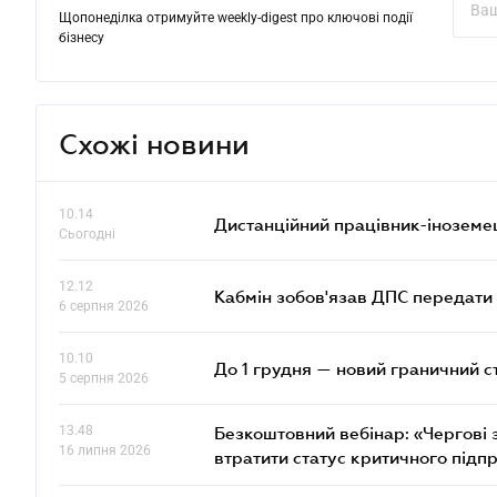
Щопонеділка отримуйте weekly-digest про ключові події
бізнесу
Схожі новини
10.14
Дистанційний працівник-іноземе
Сьогодні
12.12
Кабмін зобов'язав ДПС передати 
6 серпня 2026
10.10
До 1 грудня — новий граничний с
5 серпня 2026
13.48
Безкоштовний вебінар: «Чергові з
16 липня 2026
втратити статус критичного підп