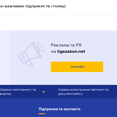
о важливих підприємств столиці
Реклама та PR
ligazakon.net
на
ТАРИФИ
Сервіси моніторингу та
Сервіси електронної звітності та
аналізу
документообігу
CONTR AGENT
Liga:REPORT
Підтримка та контакти
SMS-МАЯК