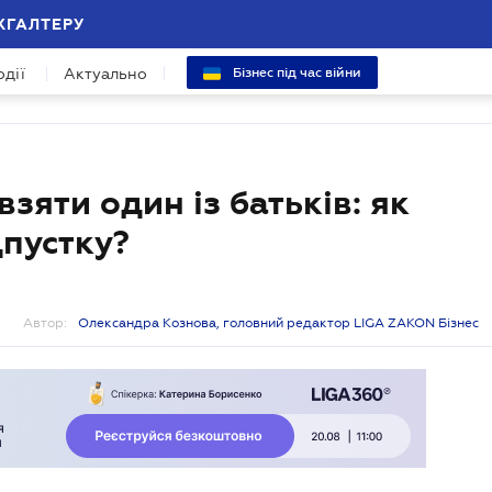
ХГАЛТЕРУ
одії
Актуально
Бізнес під час війни
взяти один із батьків: як
дпустку?
Автор:
Олександра Кознова, головний редактор LIGA ZAKON Бізнес