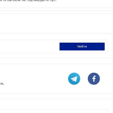
увійти
н.