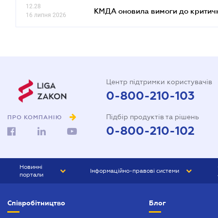
12.28
КМДА оновила вимоги до критичн
16 липня 2026
Центр підтримки користувачів
0-800-210-103
Підбір продуктів та рішень
ПРО КОМПАНІЮ
0-800-210-102
Новинні
Інформаційно-правові системи
портали
ЮРЛІГА
Право України
Співробітництво
Блог
БІЗНЕС
ГРАНД