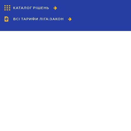
КАТАЛОГ РІШЕНЬ
ВСІ ТАРИФИ ЛІГА:ЗАКОН
Співробітництво
Агенти
Дилери
Політика конфіденційності
Умови використання сайту
Реклама
Блог
Новини компанії
Керівництва
Каталоги компаній
Теми в центрі уваги