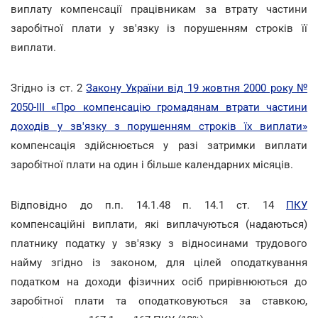
виплату компенсації працівникам за втрату частини
заробітної плати у зв'язку із порушенням строків її
виплати.
Згідно із ст. 2
Закону України від 19 жовтня 2000 року №
2050-III «Про компенсацію громадянам втрати частини
доходів у зв'язку з порушенням строків їх виплати»
компенсація здійснюється у разі затримки виплати
заробітної плати на один і більше календарних місяців.
Відповідно до п.п. 14.1.48 п. 14.1 ст. 14
ПКУ
компенсаційні виплати, які виплачуються (надаються)
платнику податку у зв'язку з відносинами трудового
найму згідно із законом, для цілей оподаткування
податком на доходи фізичних осіб прирівнюються до
заробітної плати та оподатковуються за ставкою,