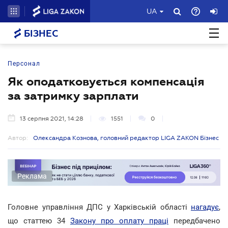
UA
БІЗНЕС
Персонал
Як оподатковується компенсація
за затримку зарплати
13 серпня 2021, 14:28
1551
0
Автор:
Олександра Кознова, головний редактор LIGA ZAKON Бізнес
Реклама
Головне управління ДПС у Харківській області
нагадує
,
що статтею 34
Закону про оплату праці
передбачено