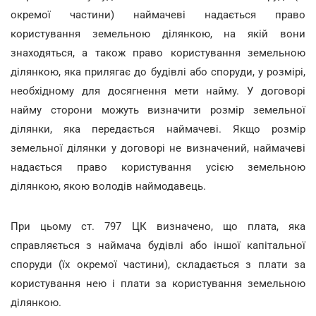
окремої частини) наймачеві надається право
користування земельною ділянкою, на якій вони
знаходяться, а також право користування земельною
ділянкою, яка прилягає до будівлі або споруди, у розмірі,
необхідному для досягнення мети найму. У договорі
найму сторони можуть визначити розмір земельної
ділянки, яка передається наймачеві. Якщо розмір
земельної ділянки у договорі не визначений, наймачеві
надається право користування усією земельною
ділянкою, якою володів наймодавець.
При цьому ст. 797 ЦК визначено, що плата, яка
справляється з наймача будівлі або іншої капітальної
споруди (їх окремої частини), складається з плати за
користування нею і плати за користування земельною
ділянкою.