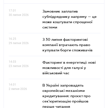
17.01
Замовник заплатив
30 липня 2026
субпідряднику напряму — це
може коштувати спрощеної
системи
16.25
З 30 липня факторингові
29 липня 2026
компанії втрачають право
купувати борги споживачів
14.03
Факторинг в енергетиці: нові
23 липня 2026
можливості для галузі у
військовий час
14.01
В Україні запровадять
2 липня 2026
європейські механізми
кредитування: проєкт про
сек'юритизацію пройшов
перше читання