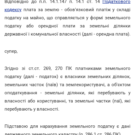
Відповідно до п.п. 14.1.147 п. 14.1 ст. 14
Податкового
кодексу
плата за землю - обов'язковий платіж у складі
податку на майно, що справляється у формі земельного
податку або орендної плати за земельні ділянки
державної і комунальної власності (далі - орендна плата).
супер,
Згідно зі ст.ст. 269, 270 ПК платниками земельного
податку (далі - податок) є власники земельних ділянок,
земельних часток (паїв) та землекористувачі, а об'єктом
оподаткування - земельні ділянки, які перебувають у
власності або користуванні, та земельні частки (паї), які
перебувають у власності.
Підставою для нарахування земельного податку є дані
державного земельного кадастру (п. 286.1 ст. 286 ПК).