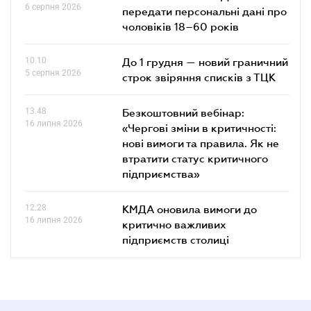
6 серпня 2026
передати персональні дані про
чоловіків 18–60 років
10.10
До 1 грудня — новий граничний
5 серпня 2026
строк звіряння списків з ТЦК
13.48
Безкоштовний вебінар:
16 липня 2026
«Чергові зміни в критичності:
нові вимоги та правила. Як не
втратити статус критичного
підприємства»
12.28
КМДА оновила вимоги до
16 липня 2026
критично важливих
підприємств столиці