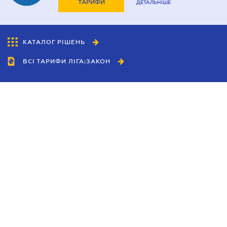
ТАРИФИ
ДЕТАЛЬНІШЕ
КАТАЛОГ РІШЕНЬ
ВСІ ТАРИФИ ЛІГА:ЗАКОН
Співробітництво
Агенти
Дилери
Політика конфіденційності
Умови використання сайту
Реклама
Блог
Новини компанії
Керівництва