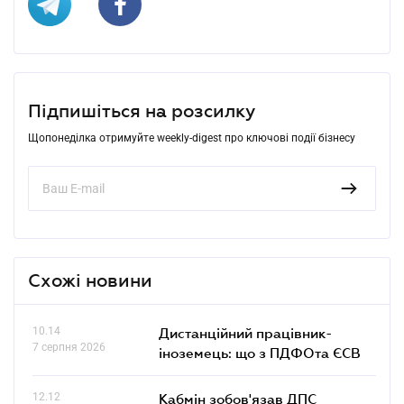
Підпишіться на розсилку
Щопонеділка отримуйте weekly-digest про ключові події бізнесу
Схожі новини
10.14
Дистанційний працівник-
7 серпня 2026
іноземець: що з ПДФОта ЄСВ
12.12
Кабмін зобов'язав ДПС