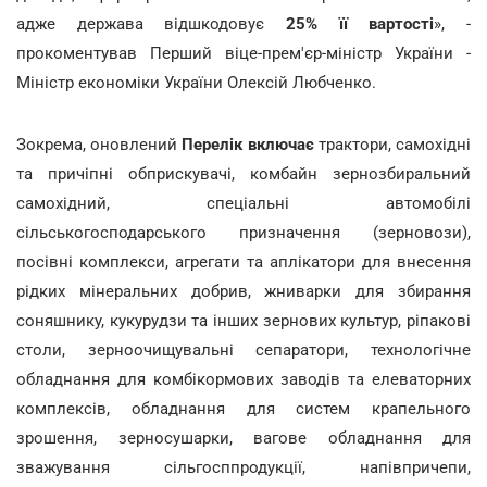
адже держава відшкодовує
25% її вартості
», -
прокоментував Перший віце-прем'єр-міністр України -
Міністр економіки України Олексій Любченко.
Зокрема, оновлений
Перелік включає
трактори, самохідні
та причіпні обприскувачі, комбайн зернозбиральний
самохідний, спеціальні автомобілі
сільськогосподарського призначення (зерновози),
посівні комплекси, агрегати та аплікатори для внесення
рідких мінеральних добрив, жниварки для збирання
соняшнику, кукурудзи та інших зернових культур, ріпакові
столи, зерноочищувальні сепаратори, технологічне
обладнання для комбікормових заводів та елеваторних
комплексів, обладнання для систем крапельного
зрошення, зерносушарки, вагове обладнання для
зважування сільгосппродукції, напівпричепи,