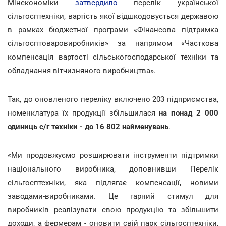
Мінекономіки
затвердило
перелік української
сільгосптехніки, вартість якої відшкодовується державою
в рамках бюджетної програми «Фінансова підтримка
сільгосптоваровиробників» за напрямом «Часткова
компенсація вартості сільськогосподарської техніки та
обладнання вітчизняного виробництва».
Так, до оновленого переліку включено 203 підприємства,
номенклатура їх продукції збільшилася
на понад 2 000
одиниць с/г техніки - до 16 802 найменувань
.
«Ми продовжуємо розширювати інструменти підтримки
національного виробника, доповнивши Перелік
сільгосптехніки, яка підлягає компенсації, новими
заводами-виробниками. Це гарний стимул для
виробників реалізувати свою продукцію та збільшити
доходи, а фермерам - оновити свій парк сільгосптехніки,