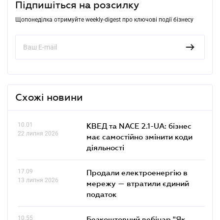
Підпишіться на розсилку
Щопонеділка отримуйте weekly-digest про ключові події бізнесу
Схожі новини
10.01
КВЕД та NACE 2.1-UA: бізнес
22 липня 2026
має самостійно змінити коди
діяльності
17.09
Продали електроенергію в
13 липня 2026
мережу — втратили єдиний
податок
10.55
Безкоштовний вебінар "Як