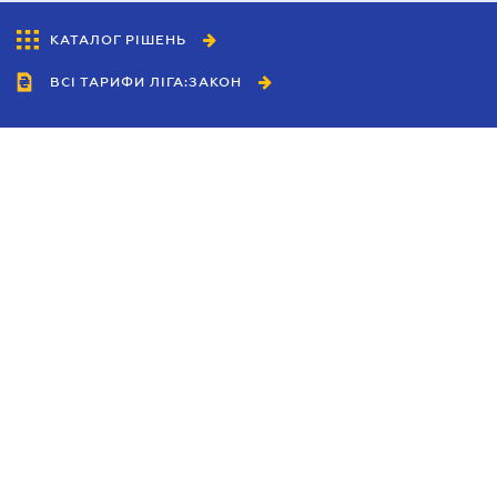
КАТАЛОГ РІШЕНЬ
ВСІ ТАРИФИ ЛІГА:ЗАКОН
Співробітництво
Агенти
Дилери
Політика конфіденційності
Умови використання сайту
Реклама
Блог
Новини компанії
Керівництва
Каталоги компаній
Теми в центрі уваги