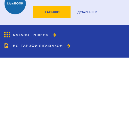
ТАРИФИ
ДЕТАЛЬНІШЕ
КАТАЛОГ РІШЕНЬ
ВСІ ТАРИФИ ЛІГА:ЗАКОН
Співробітництво
Агенти
Дилери
Політика конфіденційності
Умови використання сайту
Реклама
Блог
Новини компанії