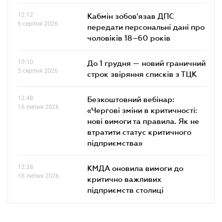
12.12
Кабмін зобов'язав ДПС
6 серпня 2026
передати персональні дані про
чоловіків 18–60 років
10.10
До 1 грудня — новий граничний
5 серпня 2026
строк звіряння списків з ТЦК
13.48
Безкоштовний вебінар:
16 липня 2026
«Чергові зміни в критичності:
нові вимоги та правила. Як не
втратити статус критичного
підприємства»
12.28
КМДА оновила вимоги до
16 липня 2026
критично важливих
підприємств столиці