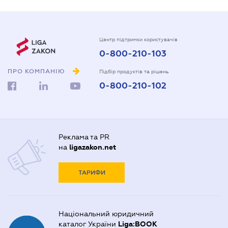
Центр підтримки користувачів
0-800-210-103
ПРО КОМПАНІЮ
Підбір продуктів та рішень
0-800-210-102
Реклама та PR
на
ligazakon.net
ТАРИФИ
Національний юридичний
каталог України
Liga:BOOK