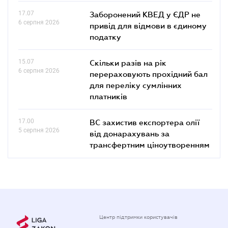
17.07
Заборонений КВЕД у ЄДР не
6 серпня 2026
привід для відмови в єдиному
податку
15.07
Скільки разів на рік
6 серпня 2026
перераховують прохідний бал
для переліку сумлінних
платників
17.00
ВС захистив експортера олії
5 серпня 2026
від донарахувань за
трансфертним ціноутворенням
Центр підтримки користувачів