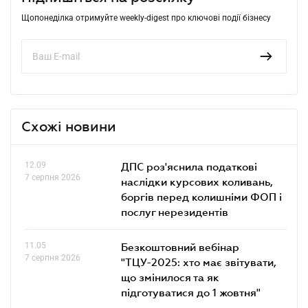
Щопонеділка отримуйте weekly-digest про ключові події бізнесу
Схожі новини
12.09
ДПС роз'яснила податкові
7 серпня 2026
наслідки курсових коливань,
боргів перед колишніми ФОП і
послуг нерезидентів
11.05
Безкоштовний вебінар
7 серпня 2026
"ТЦУ-2025: хто має звітувати,
що змінилося та як
підготуватися до 1 жовтня"