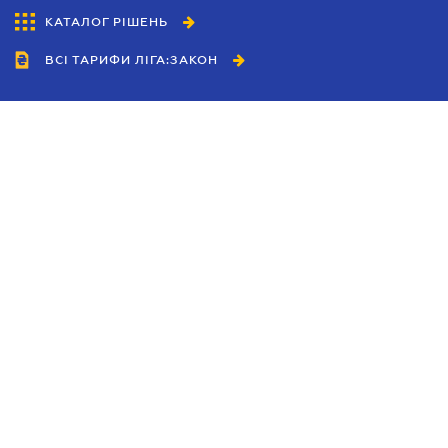
КАТАЛОГ РІШЕНЬ
ВСІ ТАРИФИ ЛІГА:ЗАКОН
Співробітництво
Агенти
Дилери
Політика конфіденційності
Умови використання сайту
Реклама
Блог
Новини компанії
Керівництва
Каталоги компаній
Теми в центрі уваги