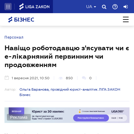
UA
БІЗНЕС
Персонал
Навіщо роботодавцю з'ясувати чи є
е-лікарняний первинним чи
продовженням
1 вересня 2021, 10:50
850
0
Автор:
Ольга Баранова, провідний юрист-аналітик ЛІГА:ЗАКОН
Бізнес
Реклама