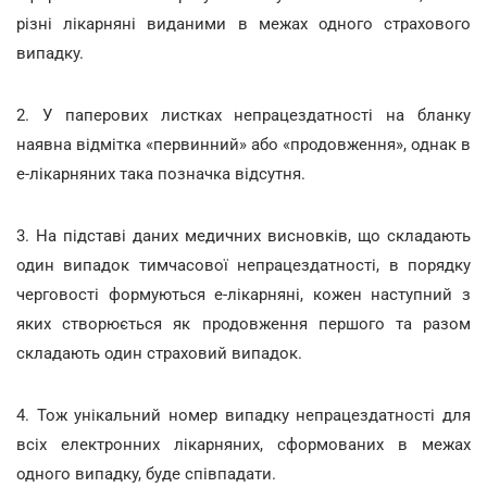
різні лікарняні виданими в межах одного страхового
випадку.
2. У паперових листках непрацездатності на бланку
наявна відмітка «первинний» або «продовження», однак в
е-лікарняних така позначка відсутня.
3. На підставі даних медичних висновків, що складають
один випадок тимчасової непрацездатності, в порядку
черговості формуються е-лікарняні, кожен наступний з
яких створюється як продовження першого та разом
складають один страховий випадок.
4. Тож унікальний номер випадку непрацездатності для
всіх електронних лікарняних, сформованих в межах
одного випадку, буде співпадати.