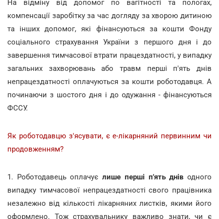
На відміну від допомог по вагітності та пологах,
компенсації заробітку за час догляду за хворою дитиною
та інших допомог, які фінансуються за кошти Фонду
соціального страхування України з першого дня і до
завершення тимчасової втрати працездатності, у випадку
загальних захворювань або травм перші п'ять днів
непрацездатності оплачуються за кошти роботодавця. А
починаючи з шостого дня і до одужання - фінансуються
ФССУ.
Як роботодавцю з'ясувати, є е-лікарняний первинним чи
продовженням?
1. Роботодавець оплачує
лише перші п'ять днів
одного
випадку тимчасової непрацездатності свого працівника
незалежно від кількості лікарняних листків, якими його
оформлено. Тож страхувальнику важливо знати, чи є