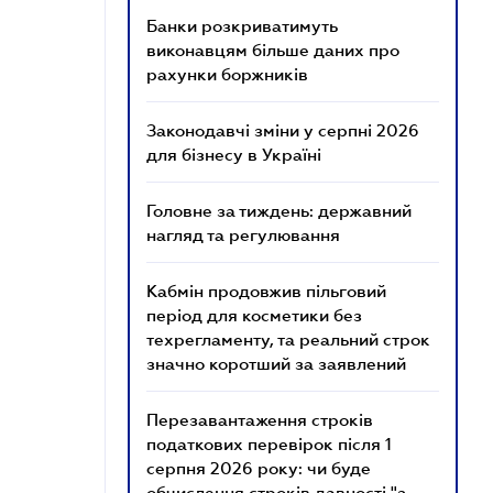
Банки розкриватимуть
виконавцям більше даних про
рахунки боржників
Законодавчі зміни у серпні 2026
для бізнесу в Україні
Головне за тиждень: державний
нагляд та регулювання
Кабмін продовжив пільговий
період для косметики без
техрегламенту, та реальний строк
значно коротший за заявлений
Перезавантаження строків
податкових перевірок після 1
серпня 2026 року: чи буде
обчислення строків давності "з