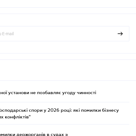
ої установи не позбавляє угоду чинності
осподарські спори у 2026 році: які помилки бізнесу
х конфліктів"
омилки держорганів в судах »