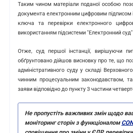
Таким чином матеріали поданої особою поз
документа електронним цифровим підписом і
ключа та перевірки електронного цифров
використанням підсистеми "Електронний суд"
Отже, суд першої інстанції, вирішуючи пи
обґрунтовано дійшов висновку про те, що по
адміністративного суду у складі Верховно
чинним процесуальним законодавством, та 
заяви відповідно до пункту 3 частини четверто
Не пропустіть важливих змін щодо ва
моніторинг сторін з функціоналом
CON
сповіщення про зміни у ЄДР, перевірк