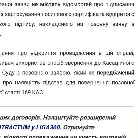
овної заяви
не містять
відомостей про підписання
з застосування посиленого сертифіката відкритого
ого підпису, накладеного на позовну заяву з
.
тання про відкриття провадження в цій справі,
зивач використав спосіб звернення до Касаційного
го Суду з позовною заявою, який
не передбачений
про наявність підстав для повернення позовної
ї статті 169 КАС.
ших договорів. Налаштуйте розширений
TRACTUM у LIGA360
. Отримуйте
и, відкриті провадження чи участь компаній