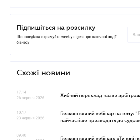
Підпишіться на розсилку
Щопонеділка отримуйте weekly-digest про ключові події
бізнесу
Схожі новини
17.14
Хибний переклад назви арбітражн
26 червня 2026
10.17
Безкоштовний вебінар на тему: "Г
23 червня 2026
найчастіше призводять до судови
09.40
Безкоштовний вебінар: «Типові п