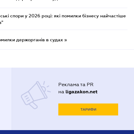
ькі спори у 2026 році: які помилки бізнесу найчастіше
в"
омилки держорганів в судах »
Реклама та PR
ligazakon.net
на
ТАРИФИ