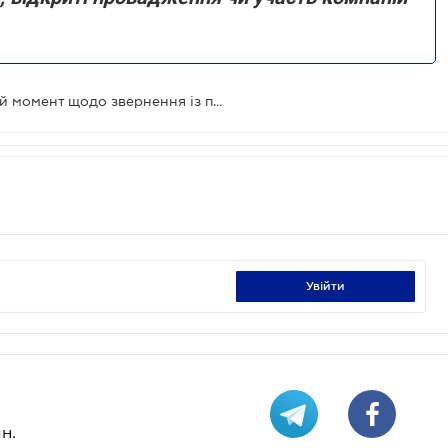
Велика Палата зазначила важливий момент щодо звернення із позовом в електронній формі
увійти
н.