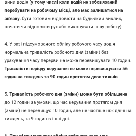
вини водія (
у тому числі коли водій не зобов'язаний
перебувати на робочому місці, але має залишатися на
зв'язку
, бути готовим відповісти на будь-який виклик,
почати чи відновити рух або виконувати іншу роботу).
4. У разі підсумованого обліку робочого часу водія
нормальна тривалість робочого дня (зміни) без
урахування часу перерви не може перевищувати 10 годин.
Тривалість періоду керування не може перевищувати 56
годин на тиждень та 90 годин протягом двох тижнів
.
5.
Тривалість робочого дня (зміни) може бути збільшена
до 12 годин за умови, що час керування протягом дня
(зміни) не перевищує 10 годин, але не частіше ніж двічі на
тиждень, та 9 годин в інші дні.
6.
При підсумованому обліку робочого часу має