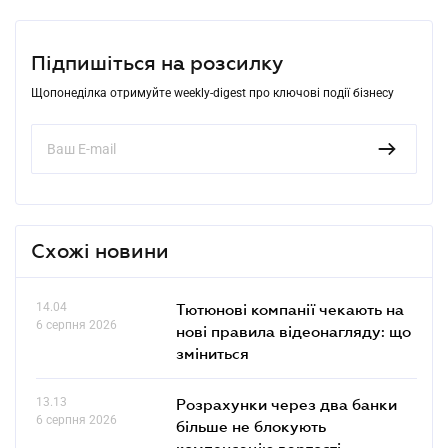
Підпишіться на розсилку
Щопонеділка отримуйте weekly-digest про ключові події бізнесу
Схожі новини
14.04
Тютюнові компанії чекають на
6 серпня 2026
нові правила відеонагляду: що
зміниться
13.13
Розрахунки через два банки
6 серпня 2026
більше не блокують
компенсацію вартості