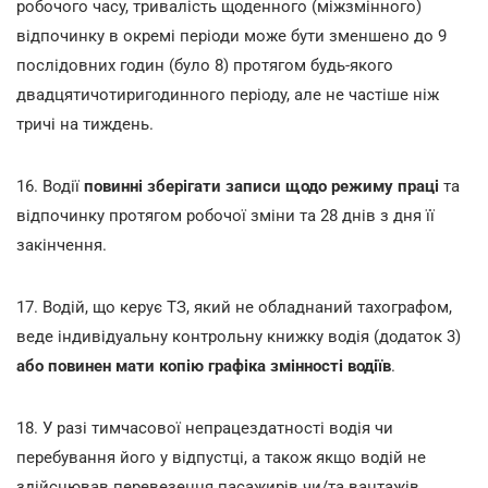
робочого часу, тривалість щоденного (міжзмінного)
відпочинку в окремі періоди може бути зменшено до 9
послідовних годин (було 8) протягом будь-якого
двадцятичотиригодинного періоду, але не частіше ніж
тричі на тиждень.
16. Водії
повинні зберігати записи щодо режиму праці
та
відпочинку протягом робочої зміни та 28 днів з дня її
закінчення.
17. Водій, що керує ТЗ, який не обладнаний тахографом,
веде індивідуальну контрольну книжку водія (додаток 3)
або повинен мати копію графіка змінності водіїв
.
18. У разі тимчасової непрацездатності водія чи
перебування його у відпустці, а також якщо водій не
здійснював перевезення пасажирів чи/та вантажів,