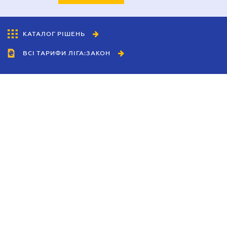
КАТАЛОГ РІШЕНЬ
ВСІ ТАРИФИ ЛІГА:ЗАКОН
Співробітництво
Агенти
Дилери
Політика конфіденційності
Умови використання сайту
Реклама
Блог
Новини компанії
Керівництва
Каталоги компаній