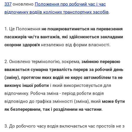
337
оновлено
Положення про робочий час і час
відпочинку водіїв колісних транспортних засобів
.
1. Це Положення
не поширюватиметься на перевезення
пасажирів чи/та вантажів, які здійснюються закладами
охорони здоров'я
незалежно від форми власності.
2. Оновлено термінологію, зокрема,
змінною перервою
вважається сумарна тривалість перерв за робочий день
(зміну), протягом яких водій не керує автомобілем та не
виконує іншої роботи
і який використовується для
відпочинку. Робоча зміна - період роботи водія
відповідно до графіка змінності (зміна), який
може бути
як безперервним, так і розділеним на частини
.
3. До робочого часу водія включається час простоїв не з