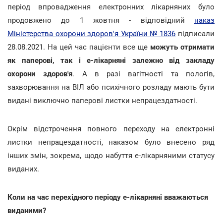
період впровадження електронних лікарняних було
продовжено до 1 жовтня - відповідний
наказ
Міністерства охорони здоров'я України № 1836
підписали
28.08.2021. На цей час пацієнти все ще
можуть отримати
як паперові, так і е-лікарняні залежно від закладу
охорони здоров'я
. А в разі вагітності та пологів,
захворювання на ВІЛ або психічного розладу мають бути
видані виключно паперові листки непрацездатності.
Окрім відстрочення повного переходу на електронні
листки непрацездатності, наказом було внесено ряд
інших змін, зокрема, щодо набуття е-лікарняними статусу
виданих.
Коли на час перехідного періоду е-лікарняні вважаються
виданими?