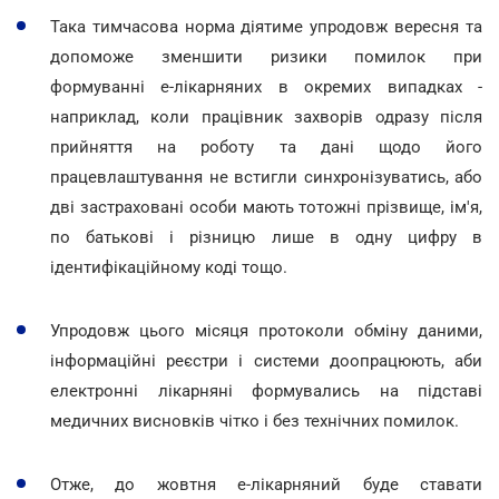
Така тимчасова норма діятиме упродовж вересня та
допоможе зменшити ризики помилок при
формуванні е-лікарняних в окремих випадках -
наприклад, коли працівник захворів одразу після
прийняття на роботу та дані щодо його
працевлаштування не встигли синхронізуватись, або
дві застраховані особи мають тотожні прізвище, ім'я,
по батькові і різницю лише в одну цифру в
ідентифікаційному коді тощо.
Упродовж цього місяця протоколи обміну даними,
інформаційні реєстри і системи доопрацюють, аби
електронні лікарняні формувались на підставі
медичних висновків чітко і без технічних помилок.
Отже, до жовтня е-лікарняний буде ставати