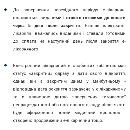
До завершення перехідного періоду е-лікарняні
вважаються виданими і
стають готовими до сплати
через 5 днів після закриття
. Раніше електронні
лікарняні вважались виданими і ставали готовими
до сплати на наступний день після закриття е-
лікарняного.
Електронний лікарняний в особистих кабінетах має
статус «закритий» одразу з дати свого відкриття,
однак він є закритим днем у майбутньому -
відповідна дата закриття зазначена у е-лікарняному
та є плановою датою завершення тимчасової
непрацездатності або повторного огляду, після якого
буде сформовано новий медичний висновок і
створено продовжений е-лікарняний тощо.