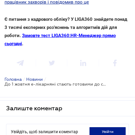
працівник захворів і повідомив про це
Є питання з кадрового обліку? У LIGA360 знайдете понад
3 тисячі експерних роз'яснень та алгоритмів дій для
роботи.
Замовте тест LIGA360:HR-Менеджер прямо
сьогодні
.
Головна
/
Новини
/
До 1 жовтня е-лікарняні стають готовими до сплати через 5 днів після закриття
Залиште коментар
Увійдіть, щоб залишити коментар
увійти