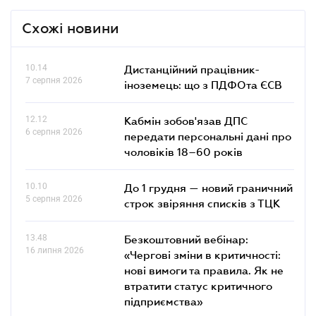
Схожі новини
10.14
Дистанційний працівник-
7 серпня 2026
іноземець: що з ПДФОта ЄСВ
12.12
Кабмін зобов'язав ДПС
6 серпня 2026
передати персональні дані про
чоловіків 18–60 років
10.10
До 1 грудня — новий граничний
5 серпня 2026
строк звіряння списків з ТЦК
13.48
Безкоштовний вебінар:
16 липня 2026
«Чергові зміни в критичності:
нові вимоги та правила. Як не
втратити статус критичного
підприємства»