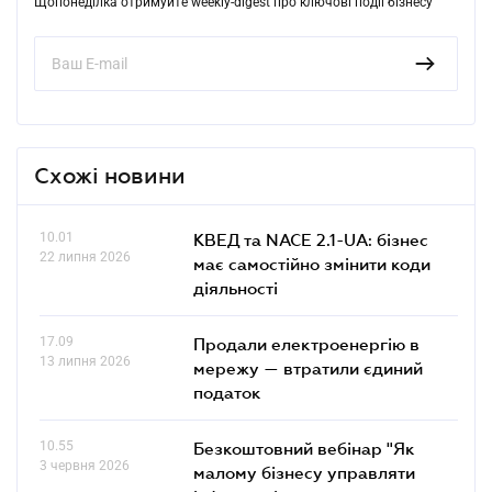
Щопонеділка отримуйте weekly-digest про ключові події бізнесу
Схожі новини
10.01
КВЕД та NACE 2.1-UA: бізнес
22 липня 2026
має самостійно змінити коди
діяльності
17.09
Продали електроенергію в
13 липня 2026
мережу — втратили єдиний
податок
10.55
Безкоштовний вебінар "Як
3 червня 2026
малому бізнесу управляти