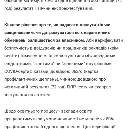
басейнів матимуть хоча б одне щеплення або чинний (72
год) результат ПЛР- чи експрес-тестування.
Кінцеве рішення про те, чи надавати послуги тільки
вакцинованим, чи дотримуватися всіх карантинних
обмежень, залишається за власником.
Аби верифікувати
безпечність відвідувачів чи працівників закладів (крім
освіти) тимчасово слід користуватися міжнародними
свідоцтвами, “жовтими” чи “зеленими” внутрішніми
COVID-сертифікатами, довідкою 063/о (картка
профілактичних щеплень), чинною довідкою про
негативний результат (72 год) ПЛР-тесту чи експрес-
тестування на антиген.
Щодо освітнього процесу - заклади освіти
працюватимуть за умови наявності не менше як 80%
працівників хоча б одного щеплення. Для верифікації