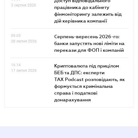
Доступ відповідального
3 серпня 2026
працівника до кабінету
фінмоніторингу залежить від
дій керівника компанії
09.05
Серпень-вересень 2026-го:
28 липня 2026
банки запустять нові ліміти на
перекази для ФОП і компаній
16.14
Криптовалюта під прицілом
17 липня 2026
БЕБ та ДПС: експерти
TAX Podcast розповідають, як
формується кримінальна
справа і податкові
донарахування