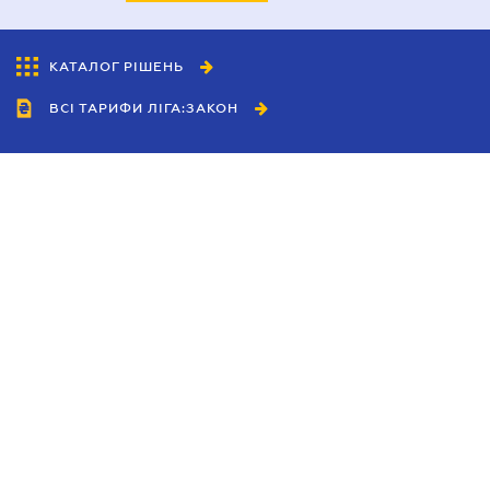
КАТАЛОГ РІШЕНЬ
ВСІ ТАРИФИ ЛІГА:ЗАКОН
Співробітництво
Агенти
Дилери
Політика конфіденційності
Умови використання сайту
Реклама
Блог
Новини компанії
Керівництва
Каталоги компаній